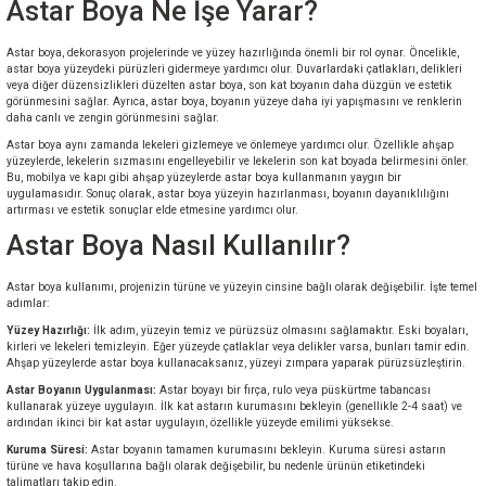
Astar Boya Ne İşe Yarar?
Astar boya, dekorasyon projelerinde ve yüzey hazırlığında önemli bir rol oynar. Öncelikle,
astar boya yüzeydeki pürüzleri gidermeye yardımcı olur. Duvarlardaki çatlakları, delikleri
veya diğer düzensizlikleri düzelten astar boya, son kat boyanın daha düzgün ve estetik
görünmesini sağlar. Ayrıca, astar boya, boyanın yüzeye daha iyi yapışmasını ve renklerin
daha canlı ve zengin görünmesini sağlar.
Astar boya aynı zamanda lekeleri gizlemeye ve önlemeye yardımcı olur. Özellikle ahşap
yüzeylerde, lekelerin sızmasını engelleyebilir ve lekelerin son kat boyada belirmesini önler.
Bu, mobilya ve kapı gibi ahşap yüzeylerde astar boya kullanmanın yaygın bir
uygulamasıdır. Sonuç olarak, astar boya yüzeyin hazırlanması, boyanın dayanıklılığını
artırması ve estetik sonuçlar elde etmesine yardımcı olur.
Astar Boya Nasıl Kullanılır?
Astar boya kullanımı, projenizin türüne ve yüzeyin cinsine bağlı olarak değişebilir. İşte temel
adımlar:
Yüzey Hazırlığı:
İlk adım, yüzeyin temiz ve pürüzsüz olmasını sağlamaktır. Eski boyaları,
kirleri ve lekeleri temizleyin. Eğer yüzeyde çatlaklar veya delikler varsa, bunları tamir edin.
Ahşap yüzeylerde astar boya kullanacaksanız, yüzeyi zımpara yaparak pürüzsüzleştirin.
Astar Boyanın Uygulanması:
Astar boyayı bir fırça, rulo veya püskürtme tabancası
kullanarak yüzeye uygulayın. İlk kat astarın kurumasını bekleyin (genellikle 2-4 saat) ve
ardından ikinci bir kat astar uygulayın, özellikle yüzeyde emilimi yüksekse.
Kuruma Süresi:
Astar boyanın tamamen kurumasını bekleyin. Kuruma süresi astarın
türüne ve hava koşullarına bağlı olarak değişebilir, bu nedenle ürünün etiketindeki
talimatları takip edin.