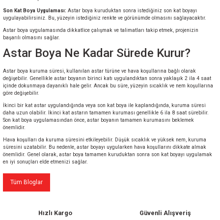
Son Kat Boya Uygulaması:
Astar boya kuruduktan sonra istediğiniz son kat boyayı
uygulayabilirsiniz. Bu, yüzeyin istediğiniz renkte ve görünümde olmasını sağlayacaktır.
Astar boya uygulamasında dikkatlice çalışmak ve talimatları takip etmek, projenizin
başarılı olmasını sağlar.
Astar Boya Ne Kadar Sürede Kurur?
Astar boya kuruma süresi, kullanılan astar türüne ve hava koşullarına bağlı olarak
değişebilir. Genellikle astar boyanın birinci katı uygulandıktan sonra yaklaşık 2 ila 4 saat
içinde dokunmaya dayanıklı hale gelir. Ancak bu süre, yüzeyin sıcaklık ve nem koşullarına
göre değişebilir.
İkinci bir kat astar uygulandığında veya son kat boya ile kaplandığında, kuruma süresi
daha uzun olabilir. İkinci kat astarın tamamen kuruması genellikle 6 ila 8 saat sürebilir.
Son kat boya uygulamasından önce, astar boyanın tamamen kurumasını beklemek
önemlidir.
Hava koşulları da kuruma süresini etkileyebilir. Düşük sıcaklık ve yüksek nem, kuruma
süresini uzatabilir. Bu nedenle, astar boyayı uygularken hava koşullarını dikkate almak
önemlidir. Genel olarak, astar boya tamamen kuruduktan sonra son kat boyayı uygulamak
en iyi sonuçları elde etmenizi sağlar.
Tüm Bloglar
Hızlı Kargo
Güvenli Alışveriş