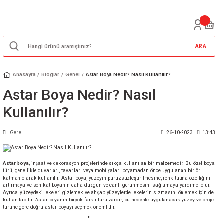
ARA
Anasayfa
Bloglar
Genel
Astar Boya Nedir? Nasıl Kullanılır?
Astar Boya Nedir? Nasıl
Kullanılır?
Genel
26-10-2023
13:43
Astar boya
, inşaat ve dekorasyon projelerinde sıkça kullanılan bir malzemedir. Bu özel boya
türü, genellikle duvarları, tavanları veya mobilyaları boyamadan önce uygulanan bir ön
katman olarak kullanılır. Astar boya, yüzeyin pürüzsüzleştirilmesine, renk tutma özelliğini
artırmaya ve son kat boyanın daha düzgün ve canlı görünmesini sağlamaya yardımcı olur.
Ayrıca, yüzeydeki lekeleri gizlemek ve ahşap yüzeylerde lekelerin sızmasını önlemek için de
kullanılabilir. Astar boyanın birçok farklı türü vardır, bu nedenle uygulanacak yüzey ve proje
türüne göre doğru astar boyayı seçmek önemlidir.