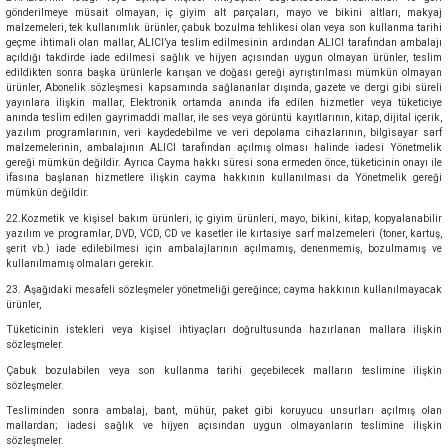
gönderilmeye müsait olmayan, iç giyim alt parçaları, mayo ve bikini altları, makyaj
malzemeleri, tek kullanımlık ürünler, çabuk bozulma tehlikesi olan veya son kullanma tarihi
geçme ihtimali olan mallar, ALICI’ya teslim edilmesinin ardından ALICI tarafından ambalajı
açıldığı takdirde iade edilmesi sağlık ve hijyen açısından uygun olmayan ürünler, teslim
edildikten sonra başka ürünlerle karışan ve doğası gereği ayrıştırılması mümkün olmayan
ürünler, Abonelik sözleşmesi kapsamında sağlananlar dışında, gazete ve dergi gibi süreli
yayınlara ilişkin mallar, Elektronik ortamda anında ifa edilen hizmetler veya tüketiciye
anında teslim edilen gayrimaddi mallar, ile ses veya görüntü kayıtlarının, kitap, dijital içerik,
yazılım programlarının, veri kaydedebilme ve veri depolama cihazlarının, bilgisayar sarf
malzemelerinin, ambalajının ALICI tarafından açılmış olması halinde iadesi Yönetmelik
gereği mümkün değildir. Ayrıca Cayma hakkı süresi sona ermeden önce, tüketicinin onayı ile
ifasına başlanan hizmetlere ilişkin cayma hakkının kullanılması da Yönetmelik gereği
mümkün değildir.
22.Kozmetik ve kişisel bakım ürünleri, iç giyim ürünleri, mayo, bikini, kitap, kopyalanabilir
yazılım ve programlar, DVD, VCD, CD ve kasetler ile kırtasiye sarf malzemeleri (toner, kartuş,
şerit vb.) iade edilebilmesi için ambalajlarının açılmamış, denenmemiş, bozulmamış ve
kullanılmamış olmaları gerekir.
23. Aşağıdaki mesafeli sözleşmeler yönetmeliği gereğince; cayma hakkının kullanılmayacak
ürünler,
Tüketicinin istekleri veya kişisel ihtiyaçları doğrultusunda hazırlanan mallara ilişkin
sözleşmeler.
Çabuk bozulabilen veya son kullanma tarihi geçebilecek malların teslimine ilişkin
sözleşmeler.
Tesliminden sonra ambalaj, bant, mühür, paket gibi koruyucu unsurları açılmış olan
mallardan; iadesi sağlık ve hijyen açısından uygun olmayanların teslimine ilişkin
sözleşmeler.