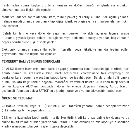
Tesliminden sonra başka ürünlerle karışan ve doğası gereği ayrıştırılması mümkün
olmayan mallara ilişkin sözleşmeler.
Malın tesliminden sonra ambalaj, bant, mühür, paket gibi koruyucu unsurları açılmış olması
halinde maddi ortamda sunulan kitap, dijital içerik ve bilgisayar sarf malzemelerine ilişkin
sözleşmeler.
.Belirli bir tarihte veya dönemde yapılması gereken, konaklama, eşya taşıma, araba
kiralama, yiyecek-içecek tedariki ve eğlence veya dinlenme amacıyla yapılan boş zamanın
değerlendirilmesine ilişkin sözleşmeler.
Elektronik ortamda anında ifa edilen hizmetler veya tüketiciye anında teslim edilen
gayrimaddi mallara ilişkin sözleşmeler.
TEMERRÜT HALİ VE HUKUKİ SONUÇLARI
24.ALICI, ödeme işlemlerini kredi kartı ile yaptığı durumda temerrüde düştüğü takdirde, kart
sahibi banka ile arasındaki kredi kartı sözleşmesi çerçevesinde faiz ödeyeceğini ve
bankaya karşı sorumlu olacağını kabul, beyan ve taahhüt eder. Bu durumda ilgili banka
hukuki yollara başvurabilir; doğacak masrafları ve vekâlet ücretini ALICI’dan talep edebilir
ve her koşulda ALICI’nın borcundan dolayı temerrüde düşmesi halinde, ALICI, borcun
gecikmeli ifasından dolayı SATICI’nın uğradığı zarar ve ziyanını ödeyeceğini kabul eder.
ÖDEME VE TESLİMAT
25.Banka Havalesi veya EFT (Elektronik Fon Transferi) yaparak, banka hesaplarımızdan
(TL) herhangi birine yapabilirsiniz.
26.Sitemiz üzerinden kredi kartlarınız ile, Her türlü kredi kartınıza online tek ödeme ya da
online taksit imkânlarından yararlanabilirsiniz. Online ödemelerinizde siparişiniz sonunda
kredi kartınızdan tutar çekim işlemi gerçekleşecektir