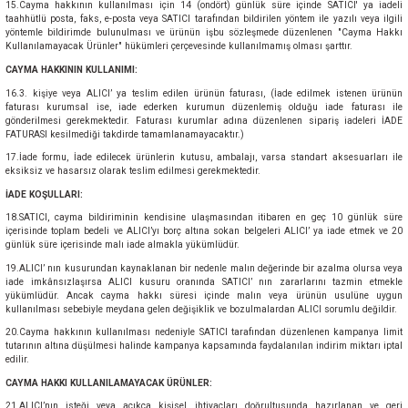
15.Cayma hakkının kullanılması için 14 (ondört) günlük süre içinde SATICI' ya iadeli
taahhütlü posta, faks, e-posta veya SATICI tarafından bildirilen yöntem ile yazılı veya ilgili
yöntemle bildirimde bulunulması ve ürünün işbu sözleşmede düzenlenen "Cayma Hakkı
Kullanılamayacak Ürünler" hükümleri çerçevesinde kullanılmamış olması şarttır.
CAYMA HAKKININ KULLANIMI:
16.3. kişiye veya ALICI’ ya teslim edilen ürünün faturası, (İade edilmek istenen ürünün
faturası kurumsal ise, iade ederken kurumun düzenlemiş olduğu iade faturası ile
gönderilmesi gerekmektedir. Faturası kurumlar adına düzenlenen sipariş iadeleri İADE
FATURASI kesilmediği takdirde tamamlanamayacaktır.)
17.İade formu, İade edilecek ürünlerin kutusu, ambalajı, varsa standart aksesuarları ile
eksiksiz ve hasarsız olarak teslim edilmesi gerekmektedir.
İADE KOŞULLARI:
18.SATICI, cayma bildiriminin kendisine ulaşmasından itibaren en geç 10 günlük süre
içerisinde toplam bedeli ve ALICI’yı borç altına sokan belgeleri ALICI’ ya iade etmek ve 20
günlük süre içerisinde malı iade almakla yükümlüdür.
19.ALICI’ nın kusurundan kaynaklanan bir nedenle malın değerinde bir azalma olursa veya
iade imkânsızlaşırsa ALICI kusuru oranında SATICI’ nın zararlarını tazmin etmekle
yükümlüdür. Ancak cayma hakkı süresi içinde malın veya ürünün usulüne uygun
kullanılması sebebiyle meydana gelen değişiklik ve bozulmalardan ALICI sorumlu değildir.
20.Cayma hakkının kullanılması nedeniyle SATICI tarafından düzenlenen kampanya limit
tutarının altına düşülmesi halinde kampanya kapsamında faydalanılan indirim miktarı iptal
edilir.
CAYMA HAKKI KULLANILAMAYACAK ÜRÜNLER:
21.ALICI’nın isteği veya açıkça kişisel ihtiyaçları doğrultusunda hazırlanan ve geri