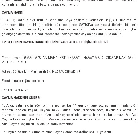
kullanılmamalıdır. Ürünle Fatura da iade edilmelidir.
CAYMA HAKKI:
11.ALICI; satın aldığı ürünün kendisine veya gösterdiği adresteki kişi/kuruluşa teslim
tarihinden itibaren 14 (on dört) gün içerisinde, SATICI’ya aşağıdaki iletişim bilgileri
üzerinden bildirmek şartıyla hiçbir hukuki ve cezai sorumluluk üstlenmeksizin ve hiçbir
gerekçe göstermeksizin malı reddederek sözleşmeden cayma hakkını kullanabilir.
12.SATICININ CAYMA HAKKI BİLDİRİMİ YAPILACAK İLETİŞİM BİLGİLERİ:
Firma Ünvanı : İSMAİL ARSLAN MAHRUKAT - İNŞAAT - İNŞAAT MALZ. GIDA VE NAK. SAN.
VE TİC. LTD. ŞTİ.
Adres : Sütlüce Mh. Marmaralı Sk. No:39/A ESKİŞEHİR
Eposta : nalport@nalport.com
Tel: 08504806578
CAYMA HAKKININ SÜRESİ:
13.Alıcı, satın aldığı eğer bir hizmet ise, bu 14 günlük süre sözleşmenin imzalandığı
tarihten itibaren başlar. Cayma hakkı süresi sona ermeden önce, tüketicinin onayı ile
hizmetin ifasına başlanan hizmet sözleşmelerinde cayma hakkı kullanılamaz. Alıcı’ya
Cayma hakkına ilişkin bildirim Mesafeli Sözleşmelerde ve İptal Koşullarında sunulmuş olup,
Alıcı Cayma koşullarını bilerek sipariş vermektedir.
14.Cayma hakkının kullanımından kaynaklanan masraflar SATICI’ ya aittir.