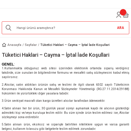
ARA
Anasayfa
Sayfalar
Tüketici Haklari – Cayma – İptal İade Koşullari
Tüketici Haklari – Cayma – İptal İade Koşullari
GENEL
:
1.Kullanmakta olduğunuz web sitesi üzerinden elektronik ortamda sipariş verdiğiniz
takdirde, size sunulan ön bilgilendirme formunu ve mesafeli satış sözleşmesini kabul etmiş
sayılırsınız.
2.Alıcılar, satın aldıkları ürünün satış ve teslimi ile ilgili olarak 6502 sayılı Tüketicinin
Korunması Hakkında Kanun ve Mesafeli Sözleşmeler Yönetmeliği (RG:27.11.2014/29188)
hükümleri ile yürürlükteki diğer yasalara tabidir.
3.Ürün sevkiyat masrafı olan kargo ücretleri alıcılar tarafından ödenecektir.
4.Satın alınan her bir ürün, 30 günlük yasal süreyi aşmamak kaydı ile alıcının gösterdiği
adresteki kişi ve/veya kuruluşa teslim edilir. Bu süre içinde ürün teslim edilmez ise, Alıcılar
sözleşmeyi sona erdirebilir.
5.Satın alınan ürün, eksiksiz ve siparişte belirtilen niteliklere uygun ve varsa garanti
belgesi, kullanım kılavuzu gibi belgelerle teslim edilmek zorundadır.