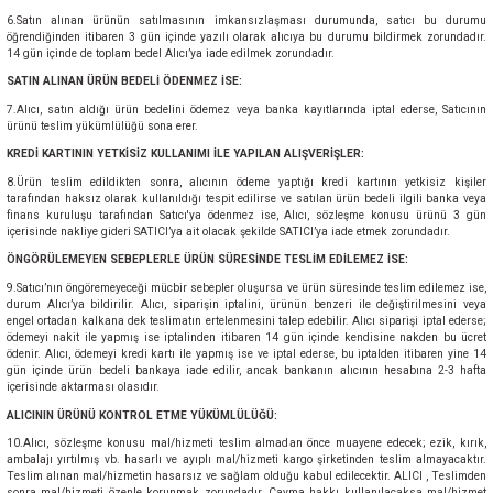
6.Satın alınan ürünün satılmasının imkansızlaşması durumunda, satıcı bu durumu
öğrendiğinden itibaren 3 gün içinde yazılı olarak alıcıya bu durumu bildirmek zorundadır.
14 gün içinde de toplam bedel Alıcı’ya iade edilmek zorundadır.
SATIN ALINAN ÜRÜN BEDELİ ÖDENMEZ İSE:
7.Alıcı, satın aldığı ürün bedelini ödemez veya banka kayıtlarında iptal ederse, Satıcının
ürünü teslim yükümlülüğü sona erer.
KREDİ KARTININ YETKİSİZ KULLANIMI İLE YAPILAN ALIŞVERİŞLER:
8.Ürün teslim edildikten sonra, alıcının ödeme yaptığı kredi kartının yetkisiz kişiler
tarafından haksız olarak kullanıldığı tespit edilirse ve satılan ürün bedeli ilgili banka veya
finans kuruluşu tarafından Satıcı'ya ödenmez ise, Alıcı, sözleşme konusu ürünü 3 gün
içerisinde nakliye gideri SATICI’ya ait olacak şekilde SATICI’ya iade etmek zorundadır.
ÖNGÖRÜLEMEYEN SEBEPLERLE ÜRÜN SÜRESİNDE TESLİM EDİLEMEZ İSE:
9.Satıcı’nın öngöremeyeceği mücbir sebepler oluşursa ve ürün süresinde teslim edilemez ise,
durum Alıcı’ya bildirilir. Alıcı, siparişin iptalini, ürünün benzeri ile değiştirilmesini veya
engel ortadan kalkana dek teslimatın ertelenmesini talep edebilir. Alıcı siparişi iptal ederse;
ödemeyi nakit ile yapmış ise iptalinden itibaren 14 gün içinde kendisine nakden bu ücret
ödenir. Alıcı, ödemeyi kredi kartı ile yapmış ise ve iptal ederse, bu iptalden itibaren yine 14
gün içinde ürün bedeli bankaya iade edilir, ancak bankanın alıcının hesabına 2-3 hafta
içerisinde aktarması olasıdır.
ALICININ ÜRÜNÜ KONTROL ETME YÜKÜMLÜLÜĞÜ:
10.Alıcı, sözleşme konusu mal/hizmeti teslim almadan önce muayene edecek; ezik, kırık,
ambalajı yırtılmış vb. hasarlı ve ayıplı mal/hizmeti kargo şirketinden teslim almayacaktır.
Teslim alınan mal/hizmetin hasarsız ve sağlam olduğu kabul edilecektir. ALICI , Teslimden
sonra mal/hizmeti özenle korunmak zorundadır. Cayma hakkı kullanılacaksa mal/hizmet