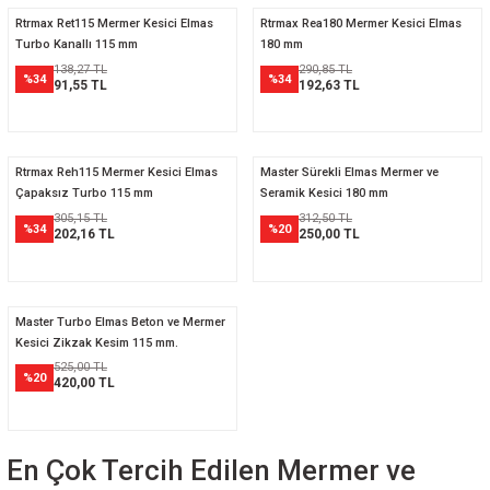
Rtrmax Ret115 Mermer Kesici Elmas
Rtrmax Rea180 Mermer Kesici Elmas
Turbo Kanallı 115 mm
180 mm
138,27 TL
290,85 TL
%34
%34
91,55 TL
192,63 TL
Rtrmax Reh115 Mermer Kesici Elmas
Master Sürekli Elmas Mermer ve
Çapaksız Turbo 115 mm
Seramik Kesici 180 mm
305,15 TL
312,50 TL
%34
%20
202,16 TL
250,00 TL
Master Turbo Elmas Beton ve Mermer
Kesici Zikzak Kesim 115 mm.
525,00 TL
%20
420,00 TL
En Çok Tercih Edilen Mermer ve