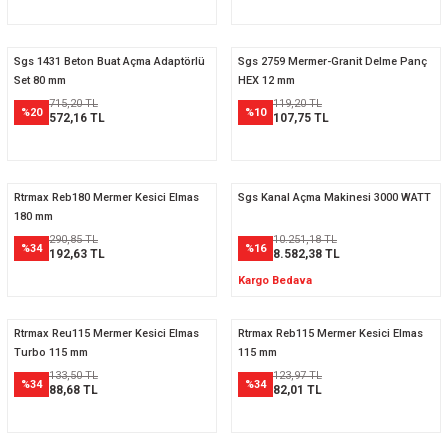
Sgs 1431 Beton Buat Açma Adaptörlü
Sgs 2759 Mermer-Granit Delme Panç
Set 80 mm
HEX 12 mm
715,20 TL
119,20 TL
%20
%10
572,16 TL
107,75 TL
Rtrmax Reb180 Mermer Kesici Elmas
Sgs Kanal Açma Makinesi 3000 WATT
180 mm
290,85 TL
10.251,18 TL
%34
%16
192,63 TL
8.582,38 TL
Kargo Bedava
Rtrmax Reu115 Mermer Kesici Elmas
Rtrmax Reb115 Mermer Kesici Elmas
Turbo 115 mm
115 mm
133,50 TL
123,97 TL
%34
%34
88,68 TL
82,01 TL