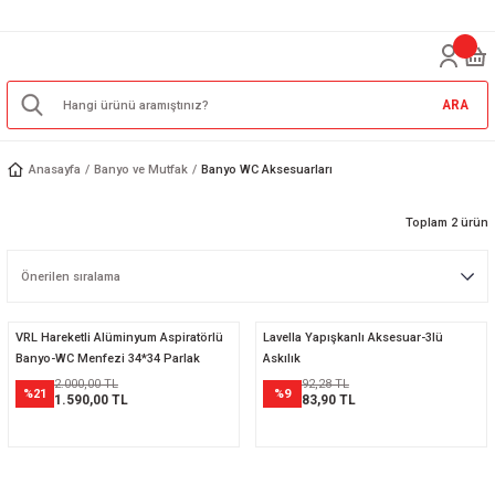
ARA
Anasayfa
Banyo ve Mutfak
Banyo WC Aksesuarları
Toplam 2 ürün
VRL Hareketli Alüminyum Aspiratörlü
Lavella Yapışkanlı Aksesuar-3lü
Banyo-WC Menfezi 34*34 Parlak
Askılık
Siyah
2.000,00 TL
92,28 TL
%21
%9
1.590,00 TL
83,90 TL