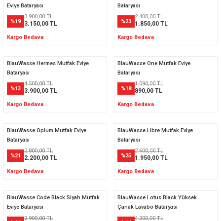
Eviye Bataryası
Bataryası
3.900,00 TL
2.400,00 TL
%19
%23
3.150,00 TL
1.850,00 TL
Kargo Bedava
Kargo Bedava
BlauWasse Hermes Mutfak Eviye
BlauWasse One Mutfak Eviye
Bataryası
Bataryası
4.500,00 TL
1.090,00 TL
%13
%18
3.900,00 TL
890,00 TL
Kargo Bedava
Kargo Bedava
BlauWasse Opium Mutfak Eviye
BlauWasse Libre Mutfak Eviye
Bataryası
Bataryası
2.800,00 TL
2.600,00 TL
%21
%25
2.200,00 TL
1.950,00 TL
Kargo Bedava
Kargo Bedava
BlauWasse Code Black Siyah Mutfak
BlauWasse Lotus Black Yüksek
Eviye Bataryası
Çanak Lavabo Bataryası
2.900,00 TL
4.200,00 TL