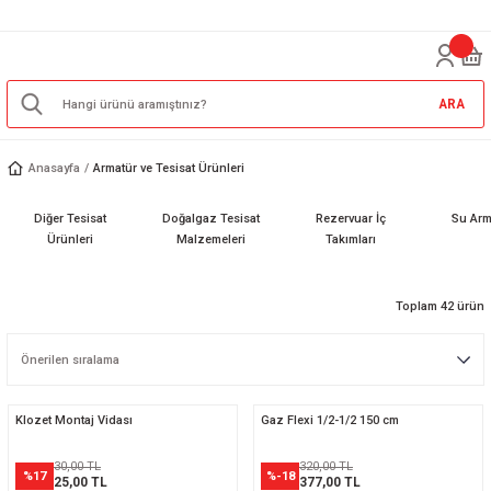
ARA
Anasayfa
Armatür ve Tesisat Ürünleri
Diğer Tesisat
Doğalgaz Tesisat
Rezervuar İç
Su Arma
Ürünleri
Malzemeleri
Takımları
Toplam 42 ürün
Klozet Montaj Vidası
Gaz Flexi 1/2-1/2 150 cm
30,00 TL
320,00 TL
%17
%-18
25,00 TL
377,00 TL