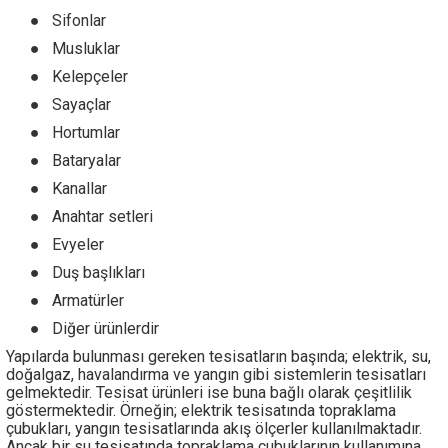
●
Sifonlar
●
Musluklar
●
Kelepçeler
●
Sayaçlar
●
Hortumlar
●
Bataryalar
●
Kanallar
●
Anahtar setleri
●
Evyeler
●
Duş başlıkları
●
Armatürler
●
Diğer ürünlerdir
Yapılarda bulunması gereken tesisatların başında; elektrik, su,
doğalgaz, havalandırma ve yangın gibi sistemlerin tesisatları
gelmektedir. Tesisat ürünleri ise buna bağlı olarak çeşitlilik
göstermektedir. Örneğin; elektrik tesisatında topraklama
çubukları, yangın tesisatlarında akış ölçerler kullanılmaktadır.
Ancak bir su tesisatında topraklama çubuklarının kullanımına