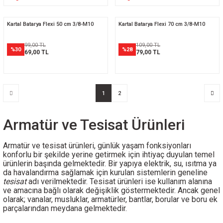
Kartal Batarya Flexi 50 cm 3/8-M10
Kartal Batarya Flexi 70 cm 3/8-M10
99,00 TL
109,00 TL
%30
%28
69,00 TL
79,00 TL
1
2
Armatür ve Tesisat Ürünleri
Armatür ve tesisat ürünleri, günlük yaşam fonksiyonları
konforlu bir şekilde yerine getirmek için ihtiyaç duyulan temel
ürünlerin başında gelmektedir. Bir yapıya elektrik, su, ısıtma ya
da havalandırma sağlamak için kurulan sistemlerin geneline
tesisat
adı verilmektedir. Tesisat ürünleri ise kullanım alanına
ve amacına bağlı olarak değişiklik göstermektedir. Ancak genel
olarak; vanalar, musluklar, armatürler, bantlar, borular ve boru ek
parçalarından meydana gelmektedir.