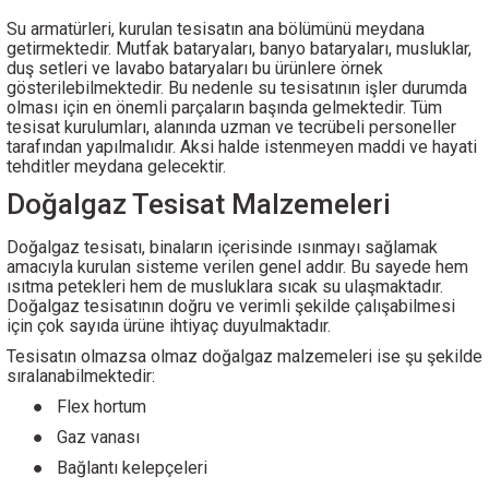
Su armatürleri, kurulan tesisatın ana bölümünü meydana
getirmektedir. Mutfak bataryaları, banyo bataryaları, musluklar,
duş setleri ve lavabo bataryaları bu ürünlere örnek
gösterilebilmektedir. Bu nedenle su tesisatının işler durumda
olması için en önemli parçaların başında gelmektedir. Tüm
tesisat kurulumları, alanında uzman ve tecrübeli personeller
tarafından yapılmalıdır. Aksi halde istenmeyen maddi ve hayati
tehditler meydana gelecektir.
Doğalgaz Tesisat Malzemeleri
Doğalgaz tesisatı, binaların içerisinde ısınmayı sağlamak
amacıyla kurulan sisteme verilen genel addır. Bu sayede hem
ısıtma petekleri hem de musluklara sıcak su ulaşmaktadır.
Doğalgaz tesisatının doğru ve verimli şekilde çalışabilmesi
için çok sayıda ürüne ihtiyaç duyulmaktadır.
Tesisatın olmazsa olmaz doğalgaz malzemeleri ise şu şekilde
sıralanabilmektedir:
●
Flex hortum
●
Gaz vanası
●
Bağlantı kelepçeleri