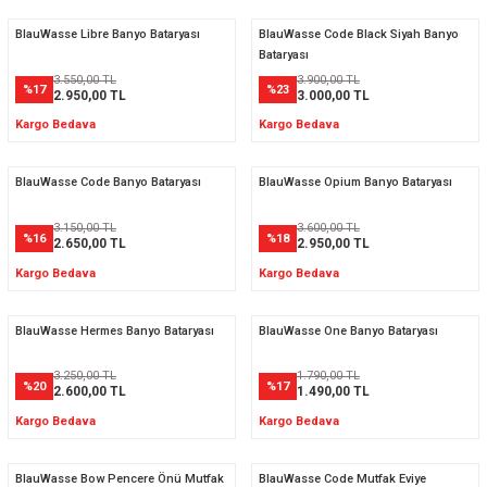
BlauWasse Libre Banyo Bataryası
BlauWasse Code Black Siyah Banyo
Bataryası
3.550,00 TL
3.900,00 TL
%17
%23
2.950,00 TL
3.000,00 TL
Kargo Bedava
Kargo Bedava
BlauWasse Code Banyo Bataryası
BlauWasse Opium Banyo Bataryası
3.150,00 TL
3.600,00 TL
%16
%18
2.650,00 TL
2.950,00 TL
Kargo Bedava
Kargo Bedava
BlauWasse Hermes Banyo Bataryası
BlauWasse One Banyo Bataryası
3.250,00 TL
1.790,00 TL
%20
%17
2.600,00 TL
1.490,00 TL
Kargo Bedava
Kargo Bedava
BlauWasse Bow Pencere Önü Mutfak
BlauWasse Code Mutfak Eviye