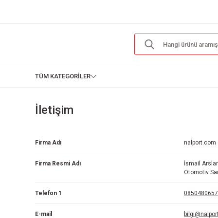
TÜM KATEGORİLER
İletişim
Firma Adı
nalport.com
Firma Resmi Adı
İsmail Arsla
Otomotiv San
Telefon 1
0850480657
E-mail
bilgi@nalpo