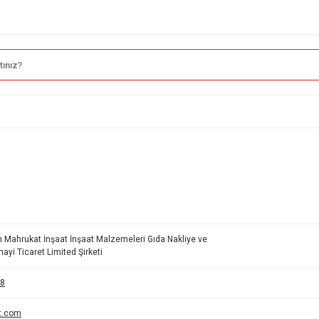
n Mahrukat İnşaat İnşaat Malzemeleri Gıda Nakliye ve
ayi Ticaret Limited Şirketi
8
rt.com