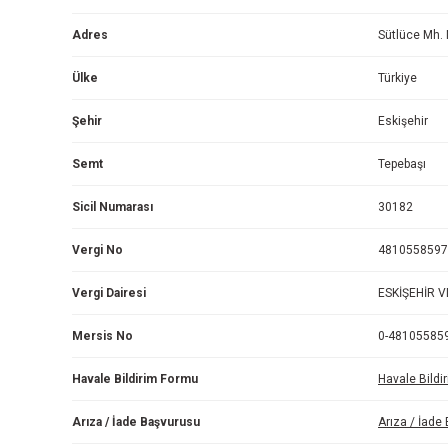
Adres
Sütlüce Mh.
Ülke
Türkiye
Şehir
Eskişehir
Semt
Tepebaşı
Sicil Numarası
30182
Vergi No
4810558597
Vergi Dairesi
ESKİŞEHİR 
Mersis No
0-48105585
Havale Bildirim Formu
Havale Bildi
Arıza / İade Başvurusu
Arıza / İade