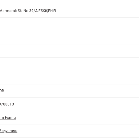
 Marmaralı Sk. No:39/A ESKİŞEHİR
VDB
9700013
rim Formu
 Başvurusu