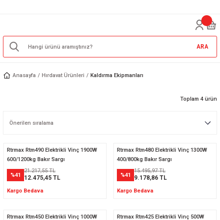
ARA
Anasayfa
Hırdavat Ürünleri
Kaldırma Ekipmanları
Toplam 4 ürün
Rtrmax Rtm490 Elektrikli Vinç 1900W
Rtrmax Rtm480 Elektrikli Vinç 1300W
600/1200kg Bakır Sargı
400/800kg Bakır Sargı
21.217,55 TL
15.495,97 TL
%41
%41
12.475,45 TL
9.178,86 TL
Kargo Bedava
Kargo Bedava
Rtrmax Rtm450 Elektrikli Vinç 1000W
Rtrmax Rtm425 Elektrikli Vinç 500W