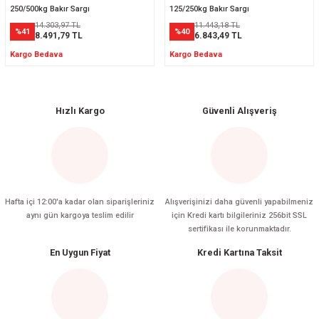
250/500kg Bakır Sargı
125/250kg Bakır Sargı
14.303,97 TL
11.443,18 TL
%41
%40
8.491,79 TL
6.843,49 TL
Kargo Bedava
Kargo Bedava
Hızlı Kargo
Güvenli Alışveriş
Hafta içi 12:00'a kadar olan siparişleriniz
Alışverişinizi daha güvenli yapabilmeniz
aynı gün kargoya teslim edilir
için Kredi kartı bilgileriniz 256bit SSL
sertifikası ile korunmaktadır.
En Uygun Fiyat
Kredi Kartına Taksit