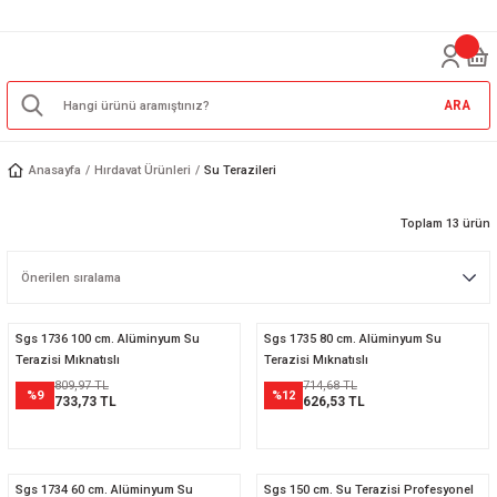
ARA
Anasayfa
Hırdavat Ürünleri
Su Terazileri
Toplam 13 ürün
Sgs 1736 100 cm. Alüminyum Su
Sgs 1735 80 cm. Alüminyum Su
Terazisi Mıknatıslı
Terazisi Mıknatıslı
809,97 TL
714,68 TL
%9
%12
733,73 TL
626,53 TL
Sgs 1734 60 cm. Alüminyum Su
Sgs 150 cm. Su Terazisi Profesyonel