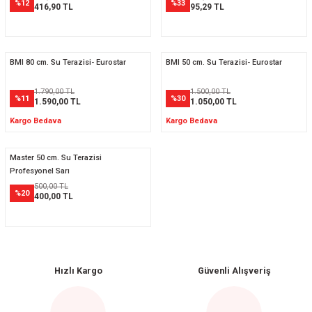
%12
%33
416,90 TL
95,29 TL
BMI 80 cm. Su Terazisi- Eurostar
BMI 50 cm. Su Terazisi- Eurostar
1.790,00 TL
1.500,00 TL
%11
%30
1.590,00 TL
1.050,00 TL
Kargo Bedava
Kargo Bedava
Master 50 cm. Su Terazisi
Profesyonel Sarı
500,00 TL
%20
400,00 TL
Hızlı Kargo
Güvenli Alışveriş