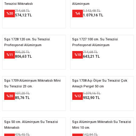
Terazisi Mıknatıslı
Alüminyum
714,68 TL
1.143,48 TL
%20
%6
574,12 TL
1.079,16 TL
Sgs 1728 120 cm. Su Terazisi
Sgs 1727 100 cm. Su Terazisi
Profesyonel Alüminyum
Profesyonel Alüminyum
905,25 TL
714,68 TL
%11
%10
806,63 TL
643,21 TL
Sgs 1709 Alüminyum Mıknatıslı Mini
Sgs 1708 Açı Ölçer Su Terazisi Çok
Su Terazisi 23 cm.
Amaçlı Pergel 50 cm
107,20 TL
1.079,16 TL
%20
%12
85,76 TL
952,90 TL
Sgs 50 cm. Alüminyum Su Terazisi
Sgs Alüminyum Mıknatıslı Su Terazisi
Mıknatıslı
Mini 10 cm.
476,45 TL
142,94 TL