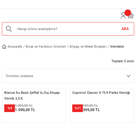
ARA
Anasayfa
Boya ve Yardımcı Ürünleri
Ahşap ve Metal Boyaları
Vernikler
Toplam 2 ürün
Bianca Su Bazlı Şeffaf İç Dış Ahşap
Cuprinol Classic 0.75 lt Parke Verniği
Vernik 2,5 lt
1.200,00 TL
450,00 TL
%9
%11
1.090,00 TL
399,00 TL