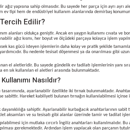
r ağız yapısına sahip olmasıdır. Bu sayede her parça için ayrı ayrı ale
v tipi hem de endüstriyel kullanım alanlarında demirbaş konumunda 
Tercih Edilir?
anım alanları oldukça geniştir. Ancak en yaygın kullanımı cıvata ve bo
nabilir ağız kısmı, her boyut ve ölçüdeki parçaya kolayca işlem yapıl
 yüksek kas gücü isteyen işlemlerin daha kolay ve pratik şekilde tam
ardımcıdır. Bu nedenle tesisat döşenmesi ya da onarılması gibi uzun 
lanan el aletleridir. Bu sayede gündelik ev tadilatı işlemlerinin yanı 
 en sık kullanılan el aletleri arasında bulunmaktadır.
Kullanımı Nasıldır?
ı tasarımında, ayarlanabilir özellikte iki tırnak bulunmaktadır. Anaht
 ise sabittir. Hareket kabiliyeti bulunan tırnağın kullanılabilmesi içins
 dayanıklılığa sahiptir. Ayarlanabilir kurbağacık anahtarlarının sabit 
let aksamları ve su tesisatı gibi alanlar üzerinde tamir ve tadilat i
ılabilmesi için mutlaka cırcırlı İngiliz anahtarları kullanılmalıdır. Bu
pılması gerekmektedir. Ardından işlem yapılacak olan parçanın tutul