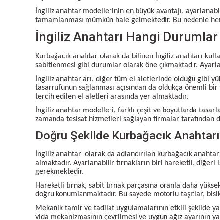
İngiliz anahtar modellerinin en büyük avantajı, ayarlanabili
tamamlanması mümkün hale gelmektedir. Bu nedenle hem e
İngiliz Anahtarı Hangi Durumlar 
Kurbağacık anahtar
olarak da bilinen İngiliz anahtarı kull
sabitlenmesi gibi durumlar olarak öne çıkmaktadır. Ayarla
İngiliz anahtarları, diğer tüm el aletlerinde olduğu gibi
tasarrufunun sağlanması açısından da oldukça önemli bir y
tercih edilen el aletleri arasında yer almaktadır.
İngiliz anahtar modelleri, farklı çeşit ve boyutlarda tasar
zamanda tesisat hizmetleri sağlayan firmalar tarafından da
Doğru Şekilde Kurbağacık Anahtarı 
İngiliz anahtarı olarak da adlandırılan kurbağacık anahtar
almaktadır. Ayarlanabilir tırnakların biri hareketli, diğeri
gerekmektedir.
Hareketli tırnak, sabit tırnak parçasına oranla daha yüksek
doğru konumlanmaktadır. Bu sayede motorlu taşıtlar, bisik
Mekanik tamir ve tadilat uygulamalarının etkili şekilde yap
vida mekanizmasının çevrilmesi ve uygun ağız ayarının ya