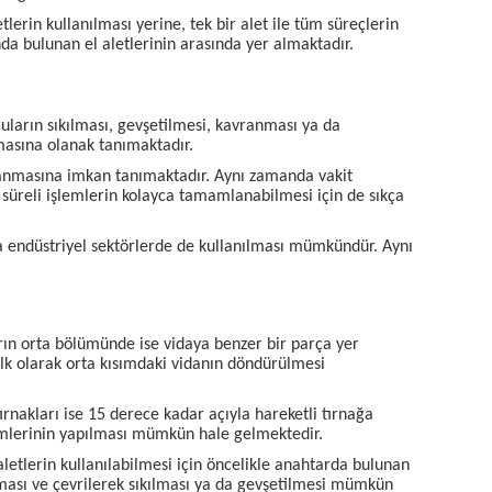
tlerin kullanılması yerine, tek bir alet ile tüm süreçlerin
bulunan el aletlerinin arasında yer almaktadır.
ruların sıkılması, gevşetilmesi, kavranması ya da
masına olanak tanımaktadır.
amlanmasına imkan tanımaktadır. Aynı zamanda vakit
süreli işlemlerin kolayca tamamlanabilmesi için de sıkça
sıra endüstriyel sektörlerde de kullanılması mümkündür. Aynı
arın orta bölümünde ise vidaya benzer bir parça yer
e ilk olarak orta kısımdaki vidanın döndürülmesi
tırnakları ise 15 derece kadar açıyla hareketli tırnağa
şlemlerinin yapılması mümkün hale gelmektedir.
 aletlerin kullanılabilmesi için öncelikle anahtarda bulunan
ması ve çevrilerek sıkılması ya da gevşetilmesi mümkün