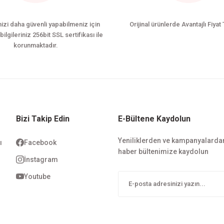
nizi daha güvenli yapabilmeniz için
Orijinal ürünlerde Avantajlı Fiyat 
bilgileriniz 256bit SSL sertifikası ile
korunmaktadır.
Bizi Takip Edin
E-Bültene Kaydolun
Yeniliklerden ve kampanyalarda
ı
Facebook
haber bültenimize kaydolun
i
İnstagram
Youtube