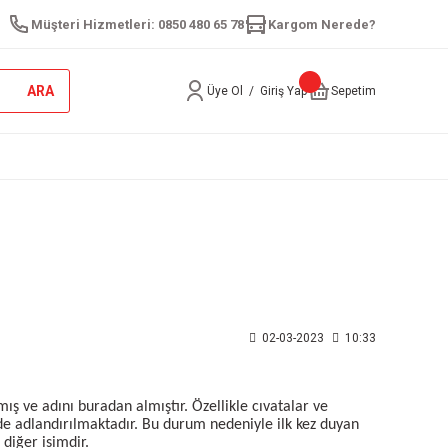
Müşteri Hizmetleri: 0850 480 65 78
Kargom Nerede?
ARA
Üye Ol
/
Giriş Yap
Sepetim
02-03-2023
10:33
mış ve adını buradan almıştır. Özellikle cıvatalar ve
erde adlandırılmaktadır. Bu durum nedeniyle ilk kez duyan
 diğer isimdir.