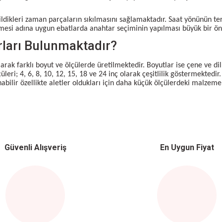
ildikleri zaman parçaların sıkılmasını sağlamaktadır. Saat yönünün te
emesi adına uygun ebatlarda anahtar seçiminin yapılması büyük bir ö
rları Bulunmaktadır?
olarak farklı boyut ve ölçülerde üretilmektedir. Boyutlar ise çene ve d
eri; 4, 6, 8, 10, 12, 15, 18 ve 24 inç olarak çeşitlilik göstermektedir
nabilir özellikte aletler oldukları için daha küçük ölçülerdeki malze
Güvenli Alışveriş
En Uygun Fiyat