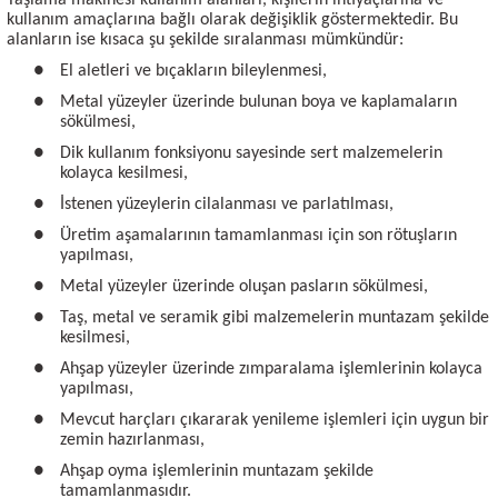
Taşlama makinesi kullanım alanları, kişilerin ihtiyaçlarına ve
kullanım amaçlarına bağlı olarak değişiklik göstermektedir. Bu
alanların ise kısaca şu şekilde sıralanması mümkündür:
●
El aletleri ve bıçakların bileylenmesi,
●
Metal yüzeyler üzerinde bulunan boya ve kaplamaların
sökülmesi,
●
Dik kullanım fonksiyonu sayesinde sert malzemelerin
kolayca kesilmesi,
●
İstenen yüzeylerin cilalanması ve parlatılması,
●
Üretim aşamalarının tamamlanması için son rötuşların
yapılması,
●
Metal yüzeyler üzerinde oluşan pasların sökülmesi,
●
Taş, metal ve seramik gibi malzemelerin muntazam şekilde
kesilmesi,
●
Ahşap yüzeyler üzerinde zımparalama işlemlerinin kolayca
yapılması,
●
Mevcut harçları çıkararak yenileme işlemleri için uygun bir
zemin hazırlanması,
●
Ahşap oyma işlemlerinin muntazam şekilde
tamamlanmasıdır.