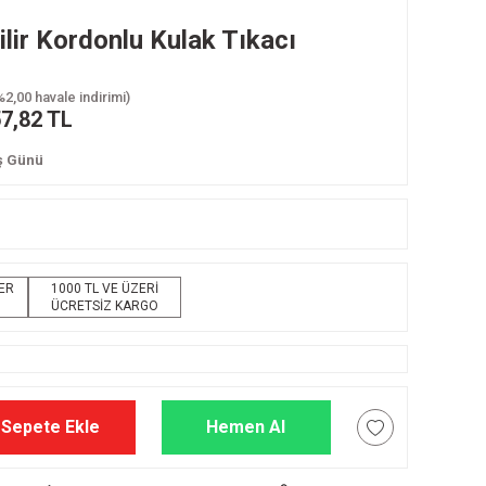
lir Kordonlu Kulak Tıkacı
%2,00 havale indirimi)
7,82 TL
İş Günü
LER
1000 TL VE ÜZERİ
ÜCRETSİZ KARGO
Sepete Ekle
Hemen Al