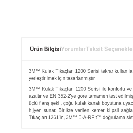
Ürün Bilgisi
Yorumlar
Taksit Seçenekle
3M™ Kulak Tıkaçları 1200 Serisi tekrar kullanıla
yerleştirilmek için tasarlanmıştır.
3M™ Kulak Tıkaçları 1200 Serisi ile konforlu ve d
azaltır ve EN 352-2'ye göre tamamen test edilmiş
üçlü flanş şekli, çoğu kulak kanalı boyutuna uyac
hijyen sunar. Birlikte verilen kemer klipsli sa
Tıkaçları 1261'in, 3M™ E-A-RFit™ doğrulama siste