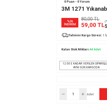
0 Puan - 0 Yorum
3M 1271 Yıkanabi
80,00 TL
%26
(
59,00 TL
İNDİRİM
5
Tahmini Kargo Süresi:
1 
Kalan Stok Miktarı:
44 Adet
12.00 E KADAR VERİLEN SİPARİŞ
AYNI GÜN KARGODA
Adet