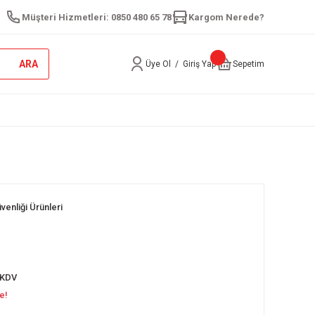
Müşteri Hizmetleri: 0850 480 65 78
Kargom Nerede?
ARA
Üye Ol
/
Giriş Yap
Sepetim
venliği Ürünleri
 KDV
e!