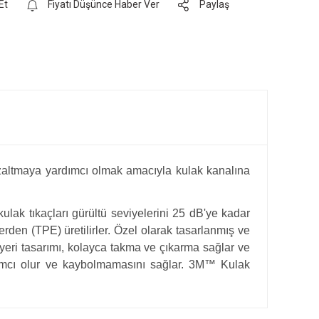
Et
Fiyatı Düşünce Haber Ver
Paylaş
 azaltmaya yardımcı olmak amacıyla kulak kanalına
ulak tıkaçları gürültü seviyelerini 25 dB'ye kadar
den (TPE) üretilirler. Özel olarak tasarlanmış ve
 yeri tasarımı, kolayca takma ve çıkarma sağlar ve
ardımcı olur ve kaybolmamasını sağlar. 3M™ Kulak