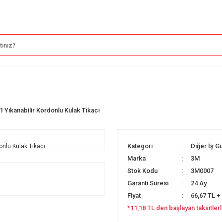
 Yıkanabilir Kordonlu Kulak Tıkacı
Kategori
Diğer İş Gü
Marka
3M
Stok Kodu
3M0007
Garanti Süresi
24 Ay
Fiyat
66,67 TL +
*11,18 TL den başlayan taksitlerl