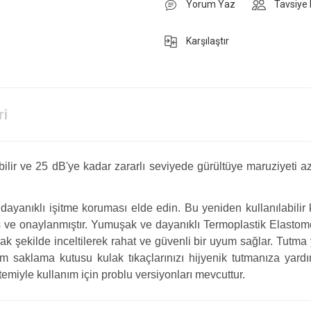
Yorum Yaz
Tavsiye 
Karşılaştır
ri
bilir ve 25 dB'ye kadar zararlı seviyede gürültüye maruziyeti
ayanıklı işitme koruması elde edin. Bu yeniden kullanılabilir k
 ve onaylanmıştır. Yumuşak ve dayanıklı Termoplastik Elastomer
ak şekilde inceltilerek rahat ve güvenli bir uyum sağlar. Tutma
ğlam saklama kutusu kulak tıkaçlarınızı hijyenik tutmanıza y
miyle kullanım için problu versiyonları mevcuttur.