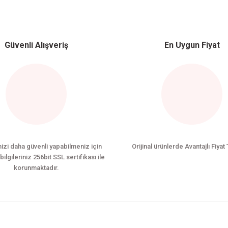
Bu ürüne ilk yorumu siz yapın!
Güvenli Alışveriş
En Uygun Fiyat
Yorum Yaz
nizi daha güvenli yapabilmeniz için
Orijinal ürünlerde Avantajlı Fiyat 
bilgileriniz 256bit SSL sertifikası ile
korunmaktadır.