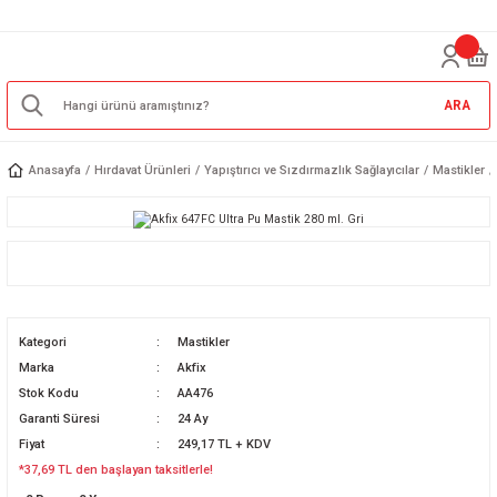
ARA
Anasayfa
Hırdavat Ürünleri
Yapıştırıcı ve Sızdırmazlık Sağlayıcılar
Mastikler
Kategori
Mastikler
Marka
Akfix
Stok Kodu
AA476
Garanti Süresi
24 Ay
Fiyat
249,17 TL + KDV
*37,69 TL den başlayan taksitlerle!