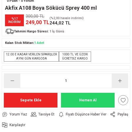
0 Puan - 0 Yorum
Akfix A108 Boya Sökücü Sprey 400 ml
300,00 TL
(%2,00 havale indirimi)
%17
249,00 TL
İNDİRİM
244,02 TL
Tahmini Kargo Süresi:
1 İş Günü
Kalan Stok Miktarı:
1 Adet
12.00 E KADAR VERİLEN SİPARİŞLER
1000 TL VE ÜZERİ
AYNI GÜN KARGODA
ÜCRETSİZ KARGO
Sepete Ekle
Hemen Al
Yorum Yaz
Tavsiye Et
Fiyatı Düşünce Haber Ver
Paylaş
Karşılaştır