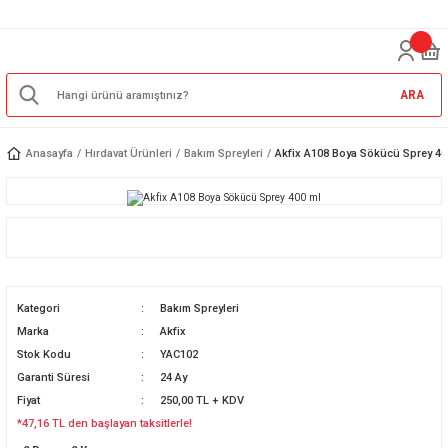
ARA
Anasayfa
Hırdavat Ürünleri
Bakım Spreyleri
Akfix A108 Boya Sökücü Sprey 40
Kategori
Bakım Spreyleri
Marka
Akfix
Stok Kodu
YAC102
Garanti Süresi
24 Ay
Fiyat
250,00 TL + KDV
*47,16 TL den başlayan taksitlerle!