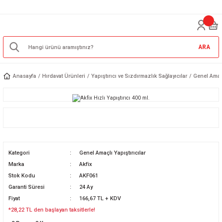
ARA
Anasayfa
Hırdavat Ürünleri
Yapıştırıcı ve Sızdırmazlık Sağlayıcılar
Genel Amaçl
Kategori
Genel Amaçlı Yapıştırıcılar
Marka
Akfix
Stok Kodu
AKF061
Garanti Süresi
24 Ay
Fiyat
166,67 TL + KDV
*28,22 TL den başlayan taksitlerle!