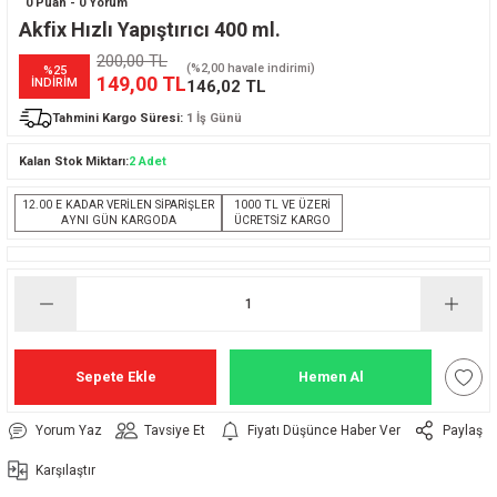
0 Puan - 0 Yorum
Akfix Hızlı Yapıştırıcı 400 ml.
200,00 TL
(%2,00 havale indirimi)
%25
149,00 TL
İNDİRİM
146,02 TL
Tahmini Kargo Süresi:
1 İş Günü
Kalan Stok Miktarı:
2 Adet
12.00 E KADAR VERİLEN SİPARİŞLER
1000 TL VE ÜZERİ
AYNI GÜN KARGODA
ÜCRETSİZ KARGO
Sepete Ekle
Hemen Al
Yorum Yaz
Tavsiye Et
Fiyatı Düşünce Haber Ver
Paylaş
Karşılaştır