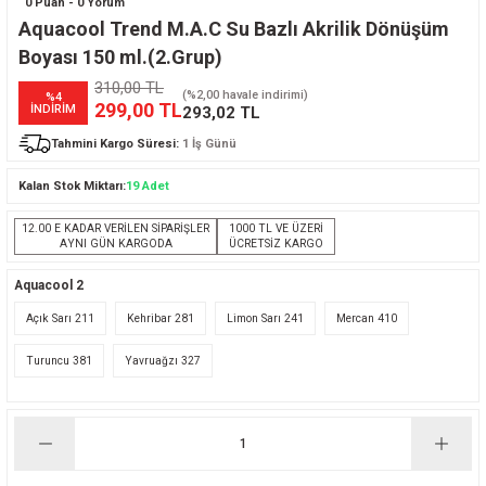
0 Puan - 0 Yorum
Aquacool Trend M.A.C Su Bazlı Akrilik Dönüşüm
Boyası 150 ml.(2.Grup)
310,00 TL
(%2,00 havale indirimi)
%4
299,00 TL
İNDİRİM
293,02 TL
Tahmini Kargo Süresi:
1 İş Günü
Kalan Stok Miktarı:
19 Adet
12.00 E KADAR VERİLEN SİPARİŞLER
1000 TL VE ÜZERİ
AYNI GÜN KARGODA
ÜCRETSİZ KARGO
Aquacool 2
Açık Sarı 211
Kehribar 281
Limon Sarı 241
Mercan 410
Turuncu 381
Yavruağzı 327