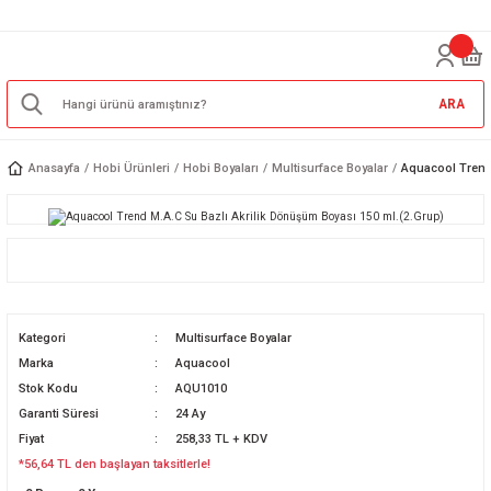
ARA
Anasayfa
Hobi Ürünleri
Hobi Boyaları
Multisurface Boyalar
Aquacool Trend 
Kategori
Multisurface Boyalar
Marka
Aquacool
Stok Kodu
AQU1010
Garanti Süresi
24 Ay
Fiyat
258,33 TL + KDV
*56,64 TL den başlayan taksitlerle!