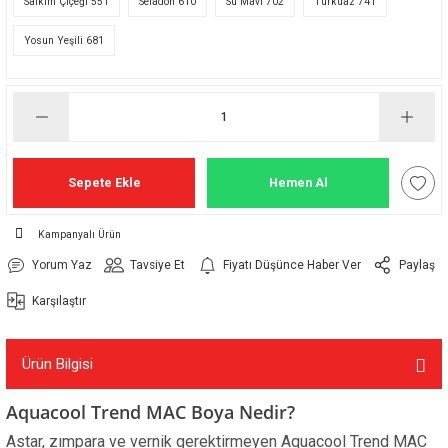
Salkım Çiçeği 551
Seladon 610
Su Mavi 702
Turkuaz 741
Yosun Yeşili 681
Sepete Ekle
Hemen Al
Kampanyalı Ürün
Yorum Yaz
Tavsiye Et
Fiyatı Düşünce Haber Ver
Paylaş
Karşılaştır
Ürün Bilgisi
Aquacool Trend MAC Boya Nedir?
Astar, zımpara ve vernik gerektirmeyen Aquacool Trend MAC