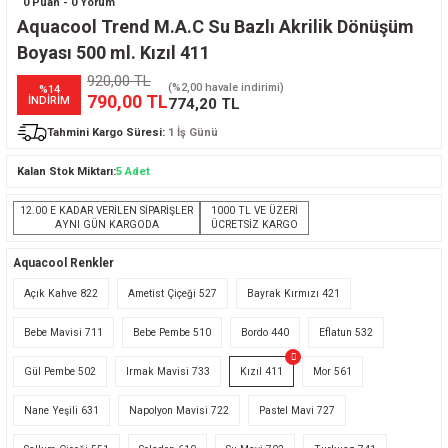
0 Puan - 0 Yorum
Aquacool Trend M.A.C Su Bazlı Akrilik Dönüşüm
Boyası 500 ml. Kızıl 411
920,00 TL
(%2,00 havale indirimi)
%14
790,00 TL
İNDİRİM
774,20 TL
Tahmini Kargo Süresi:
1 İş Günü
Kalan Stok Miktarı:
5 Adet
12.00 E KADAR VERİLEN SİPARİŞLER
1000 TL VE ÜZERİ
AYNI GÜN KARGODA
ÜCRETSİZ KARGO
Aquacool Renkler
Açık Kahve 822
Ametist Çiçeği 527
Bayrak Kırmızı 421
Bebe Mavisi 711
Bebe Pembe 510
Bordo 440
Eflatun 532
Gül Pembe 502
Irmak Mavisi 733
Kızıl 411
Mor 561
Nane Yeşili 631
Napolyon Mavisi 722
Pastel Mavi 727