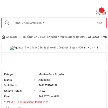
ARA
Anasayfa
Hobi Ürünleri
Hobi Boyaları
Multisurface Boyalar
Aquacool Trend 
Kategori
Multisurface Boyalar
Marka
Aquacool
Stok Kodu
8681705204188
Garanti Süresi
24 Ay
Fiyat
766,67 TL + KDV
*149,64 TL den başlayan taksitlerle!