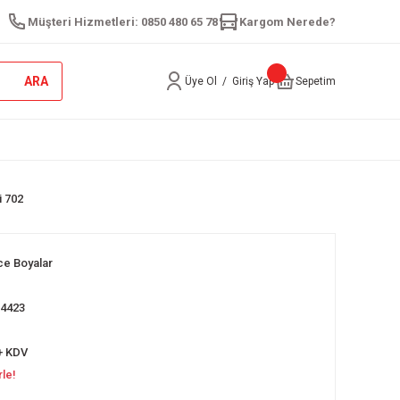
Müşteri Hizmetleri: 0850 480 65 78
Kargom Nerede?
ARA
Üye Ol
/
Giriş Yap
Sepetim
i 702
ce Boyalar
04423
+ KDV
rle!