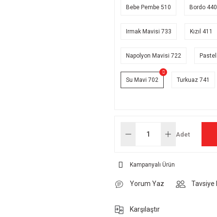
Bebe Pembe 510
Bordo 440
Irmak Mavisi 733
Kızıl 411
Napolyon Mavisi 722
Pastel
Su Mavi 702
Turkuaz 741
Adet
Kampanyalı Ürün
Yorum Yaz
Tavsiye 
Karşılaştır