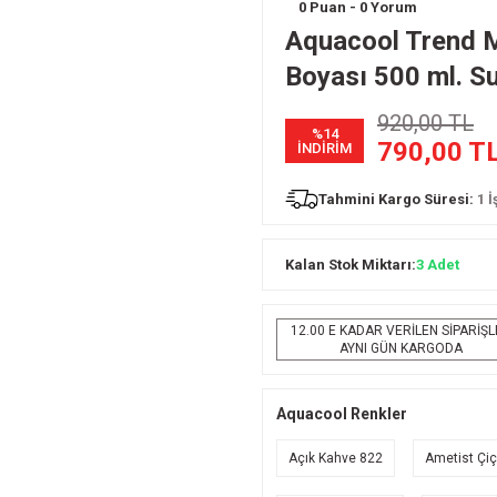
0 Puan - 0 Yorum
Aquacool Trend M
Boyası 500 ml. S
920,00 TL
%14
790,00 T
İNDİRİM
Tahmini Kargo Süresi:
1 
Kalan Stok Miktarı:
3 Adet
12.00 E KADAR VERİLEN SİPARİŞ
AYNI GÜN KARGODA
Aquacool Renkler
Açık Kahve 822
Ametist Çiç