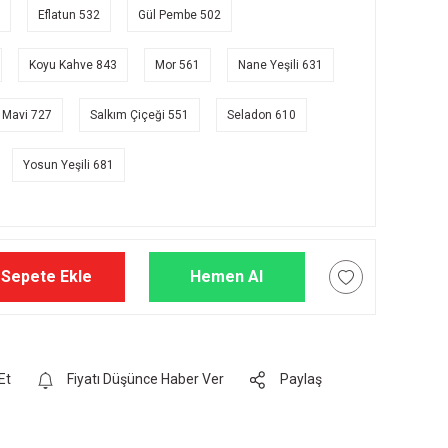
Eflatun 532
Gül Pembe 502
Koyu Kahve 843
Mor 561
Nane Yeşili 631
 Mavi 727
Salkım Çiçeği 551
Seladon 610
Yosun Yeşili 681
Sepete Ekle
Hemen Al
Et
Fiyatı Düşünce Haber Ver
Paylaş