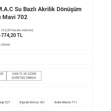
.A.C Su Bazlı Akrilik Dönüşüm
u Mavi 702
(%2,00 havale indirimi)
L
774,20 TL
İş Günü
LER
1000 TL VE ÜZERİ
ÜCRETSİZ KARGO
eği 527
Bayrak Kırmızı 421
Bebe Mavisi 711