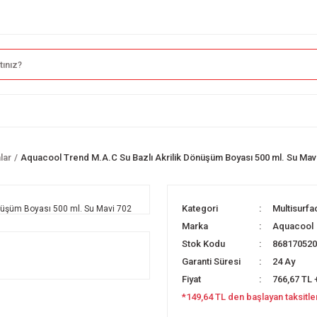
lar
Aquacool Trend M.A.C Su Bazlı Akrilik Dönüşüm Boyası 500 ml. Su Mav
Kategori
Multisurfa
Marka
Aquacool
Stok Kodu
86817052
Garanti Süresi
24 Ay
Fiyat
766,67 TL 
*149,64 TL den başlayan taksitle