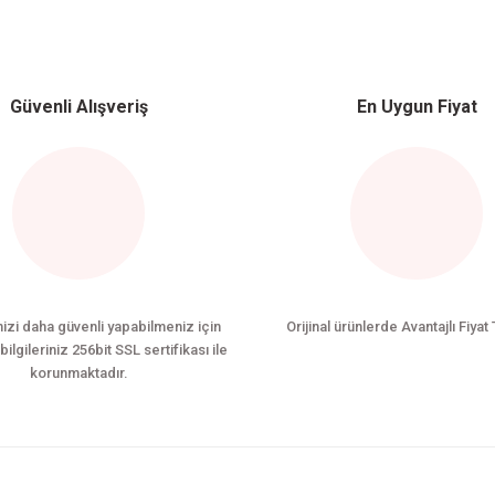
Bu ürüne ilk yorumu siz yapın!
Güvenli Alışveriş
En Uygun Fiyat
Yorum Yaz
nizi daha güvenli yapabilmeniz için
Orijinal ürünlerde Avantajlı Fiyat 
bilgileriniz 256bit SSL sertifikası ile
korunmaktadır.