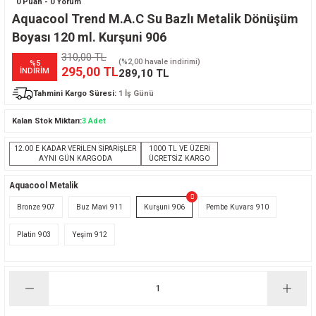
0 Puan - 0 Yorum
Aquacool Trend M.A.C Su Bazlı Metalik Dönüşüm
Boyası 120 ml. Kurşuni 906
310,00 TL
(%2,00 havale indirimi)
%5
295,00 TL
İNDİRİM
289,10 TL
Tahmini Kargo Süresi:
1 İş Günü
Kalan Stok Miktarı:
3 Adet
12.00 E KADAR VERİLEN SİPARİŞLER
1000 TL VE ÜZERİ
AYNI GÜN KARGODA
ÜCRETSİZ KARGO
Aquacool Metalik
Bronze 907
Buz Mavi 911
Kurşuni 906
Pembe Kuvars 910
Platin 903
Yeşim 912