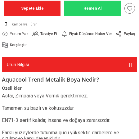
Sepete Ekle
Hemen Al
Kampanyalı Ürün
Yorum Yaz
Tavsiye Et
Fiyatı Düşünce Haber Ver
Paylaş
Karşılaştır
Ürün Bilgisi
Aquacool Trend Metalik Boya Nedir?
Özellikler
Astar, Zımpara veya Vernik gerektirmez.
Tamamen su bazlı ve kokusuzdur.
EN71-3 sertifikalıdır, insana ve doğaya zararsızdır.
Farklı yüzeylerde tutunma gücü yüksektir, darbelere ve
çizilmeye karşı dayanıklıdır.