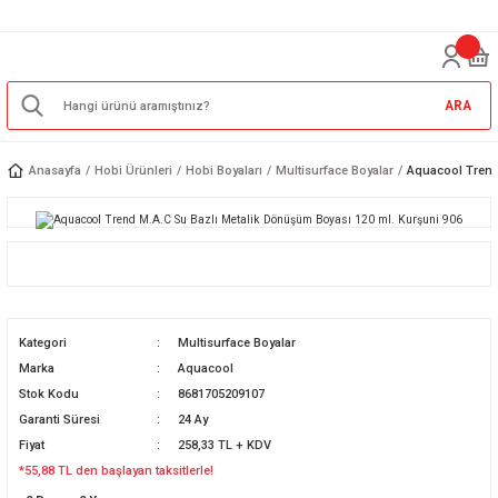
ARA
Anasayfa
Hobi Ürünleri
Hobi Boyaları
Multisurface Boyalar
Aquacool Trend
Kategori
Multisurface Boyalar
Marka
Aquacool
Stok Kodu
8681705209107
Garanti Süresi
24 Ay
Fiyat
258,33 TL + KDV
*55,88 TL den başlayan taksitlerle!