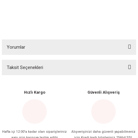
Yorumlar
Taksit Seçenekleri
Bu ürüne ilk yorumu siz yapın!
Yorum Yaz
Hızlı Kargo
Güvenli Alışveriş
Hafta içi 12:00'a kadar olan siparişleriniz
Alışverişinizi daha güvenli yapabilmeniz
aynı gün kargoya teslim edilir
için Kredi kartı bilgileriniz 256bit SSL