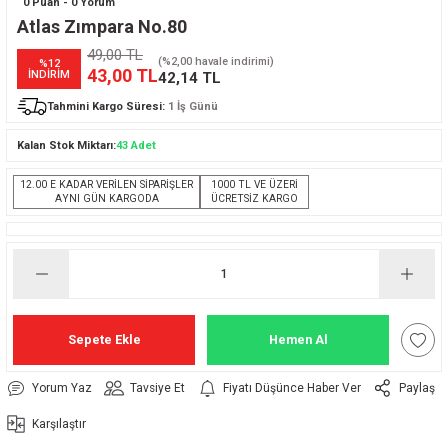
0 Puan - 0 Yorum
Atlas Zımpara No.80
49,00 TL
(%2,00 havale indirimi)
%12
43,00 TL
İNDİRİM
42,14 TL
Tahmini Kargo Süresi:
1 İş Günü
Kalan Stok Miktarı:
43 Adet
12.00 E KADAR VERİLEN SİPARİŞLER
1000 TL VE ÜZERİ
AYNI GÜN KARGODA
ÜCRETSİZ KARGO
Sepete Ekle
Hemen Al
Yorum Yaz
Tavsiye Et
Fiyatı Düşünce Haber Ver
Paylaş
Karşılaştır