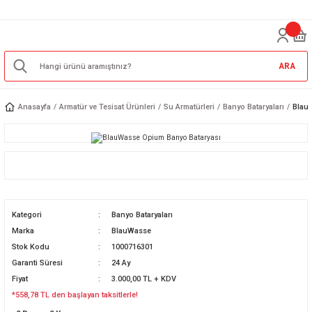
ARA
Anasayfa
Armatür ve Tesisat Ürünleri
Su Armatürleri
Banyo Bataryaları
Blau
Kategori
Banyo Bataryaları
Marka
BlauWasse
Stok Kodu
1000716301
Garanti Süresi
24 Ay
Fiyat
3.000,00 TL + KDV
*558,78 TL den başlayan taksitlerle!