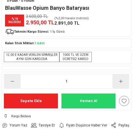
0 Puan - 0 Yorum
BlauWasse Opium Banyo Bataryası
3.600,00 TL
(%2,00 havale indirimi)
%18
2.950,00 TL
İNDİRİM
2.891,00 TL
Tahmini Kargo Süresi:
1 İş Günü
Kalan Stok Miktarı:
1 Adet
12.00 E KADAR VERİLEN SİPARİŞLER
1000 TL VE ÜZERİ
AYNI GÜN KARGODA
ÜCRETSİZ KARGO
Sepete Ekle
Hemen Al
Kargo Bedava
Yorum Yaz
Tavsiye Et
Fiyatı Düşünce Haber Ver
Paylaş