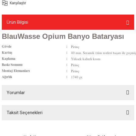
Karşılaştır
Ürün Bilgisi
BlauWasse Opium Banyo Bataryası
Gövde
:
Pirinç
Kartuş
:
40 mm. Seramik (tüm testleri başarı ile geçmiş
Kaplama
:
Yüksek kaliteli krom
Baskı Somunu
:
Pirinç
Montaj Elemanları
:
Pirinç
Ağırlık
:
1740 gr.
Yorumlar
Taksit Seçenekleri
Bu ürüne ilk yorumu siz yapın!
Yorum Yaz