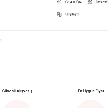
Yorum Yaz
Tavsiye 
Karşılaştır
ri
Bu ürüne ilk yorumu siz yapın!
Güvenli Alışveriş
En Uygun Fiyat
Yorum Yaz