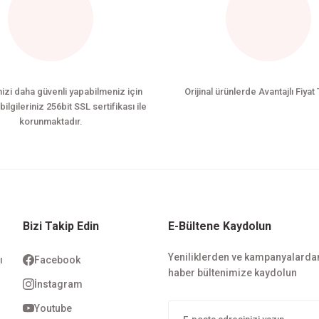
nizi daha güvenli yapabilmeniz için
Orijinal ürünlerde Avantajlı Fiyat 
bilgileriniz 256bit SSL sertifikası ile
korunmaktadır.
Bizi Takip Edin
E-Bültene Kaydolun
Yeniliklerden ve kampanyalarda
ı
Facebook
haber bültenimize kaydolun
i
İnstagram
Youtube