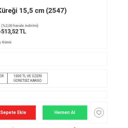
üreği 15,5 cm (2547)
(%2,00 havale indirimi)
L
513,52 TL
İş Günü
LER
1000 TL VE ÜZERİ
ÜCRETSİZ KARGO
Sepete Ekle
Hemen Al