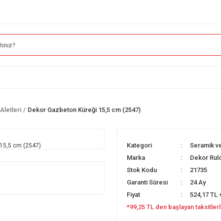
Aletleri
Dekor Gazbeton Küreği 15,5 cm (2547)
Kategori
Seramik ve
Marka
Dekor Rul
Stok Kodu
21735
Garanti Süresi
24 Ay
Fiyat
524,17 TL 
*99,25 TL den başlayan taksitlerl