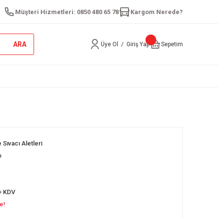
Müşteri Hizmetleri: 0850 480 65 78
Kargom Nerede?
ARA
Üye Ol
/
Giriş Yap
Sepetim
 Sıvacı Aletleri
o
+ KDV
e!