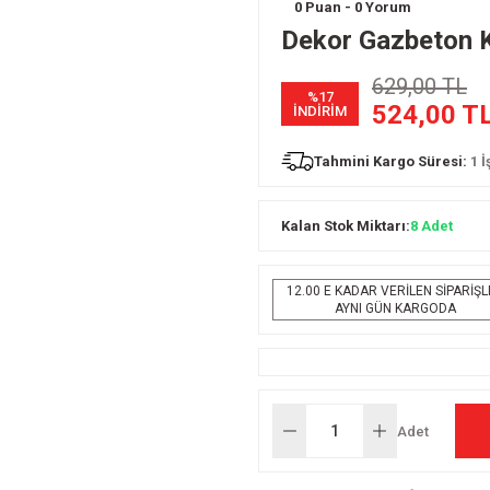
0 Puan - 0 Yorum
Dekor Gazbeton K
629,00 TL
%17
524,00 T
İNDİRİM
Tahmini Kargo Süresi:
1 
Kalan Stok Miktarı:
8 Adet
12.00 E KADAR VERİLEN SİPARİŞ
AYNI GÜN KARGODA
Adet