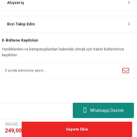
Alışveriş
Bizi Takip Edin
E-Bültene Kaydolun
Yeniliklerden ve kampanyalardan haberdar olmak için haber bültenimize
kaydolun
Whatsapp Destek
300,00
©
nalport.com
| Tüm hakları saklıdır.
Sepete Ekle
249,00
ideasoft
ile
e-