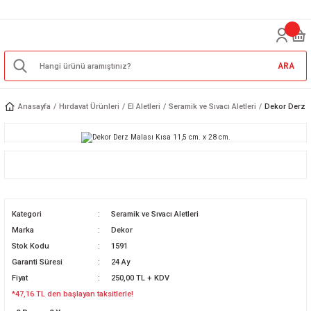
ARA
Anasayfa
Hırdavat Ürünleri
El Aletleri
Seramik ve Sıvacı Aletleri
Dekor Derz M
Kategori
Seramik ve Sıvacı Aletleri
Marka
Dekor
Stok Kodu
1591
Garanti Süresi
24 Ay
Fiyat
250,00 TL + KDV
*47,16 TL den başlayan taksitlerle!