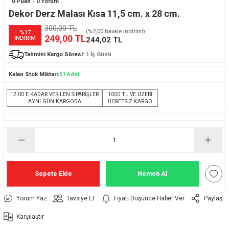
0 Puan - 0 Yorum
Dekor Derz Malası Kısa 11,5 cm. x 28 cm.
300,00 TL
(%2,00 havale indirimi)
%17
249,00 TL
İNDİRİM
244,02 TL
Tahmini Kargo Süresi:
1 İş Günü
Kalan Stok Miktarı:
31 Adet
12.00 E KADAR VERİLEN SİPARİŞLER
1000 TL VE ÜZERİ
AYNI GÜN KARGODA
ÜCRETSİZ KARGO
Sepete Ekle
Hemen Al
Yorum Yaz
Tavsiye Et
Fiyatı Düşünce Haber Ver
Paylaş
Karşılaştır