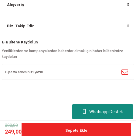
Alışveriş
Bizi Takip Edin
E-Bültene Kaydolun
Yeniliklerden ve kampanyalardan haberdar olmak için haber bültenimize
kaydolun
Whatsapp Destek
300,00
©
nalport.com
| Tüm hakları saklıdır.
Sepete Ekle
249,00
ideasoft
ile