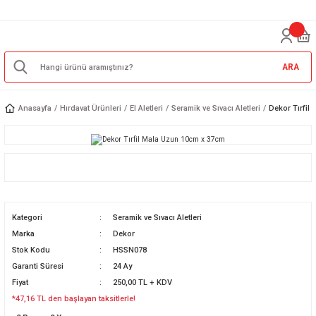
ARA
Anasayfa
Hırdavat Ürünleri
El Aletleri
Seramik ve Sıvacı Aletleri
Dekor Tırfil
Kategori
Seramik ve Sıvacı Aletleri
Marka
Dekor
Stok Kodu
HSSN078
Garanti Süresi
24 Ay
Fiyat
250,00 TL + KDV
*47,16 TL den başlayan taksitlerle!