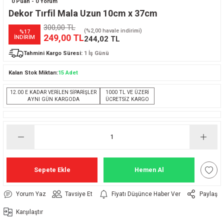
0 Puan - 0 Yorum
Dekor Tırfil Mala Uzun 10cm x 37cm
300,00 TL
(%2,00 havale indirimi)
%17
249,00 TL
İNDİRİM
244,02 TL
Tahmini Kargo Süresi:
1 İş Günü
Kalan Stok Miktarı:
15 Adet
12.00 E KADAR VERİLEN SİPARİŞLER
1000 TL VE ÜZERİ
AYNI GÜN KARGODA
ÜCRETSİZ KARGO
Sepete Ekle
Hemen Al
Yorum Yaz
Tavsiye Et
Fiyatı Düşünce Haber Ver
Paylaş
Karşılaştır