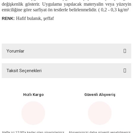
değişkenlik gösterir. Uygulama yapılacak materyalin veya yüzeyin
emiciliğine göre sarfiyat ön testlerle belirlenmelidir. ( 0,2 - 0,3 kg/m²
Hafif bulanık, şeffaf
RENK:
Yorumlar
Taksit Seçenekleri
Bu ürüne ilk yorumu siz yapın!
Yorum Yaz
Hızlı Kargo
Güvenli Alışveriş
Hafta içi 12:00'a kadar olan siparişleriniz
Alışverişinizi daha güvenli yapabilmeniz