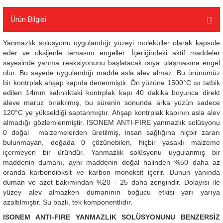
Ürün Bilgisi
Yanmazlık solüsyonu uygulandığı yüzeyi moleküller olarak kapsüle
eder ve oksijenle temasını engeller. İçeriğindeki aktif maddeler
sayesinde yanma reaksiyonunu başlatacak ısıya ulaşmasına engel
olur. Bu sayede uygulandığı madde asla alev almaz. Bu ürünümüz
bir kontrplak ahşap kapıda denenmiştir. Ön yüzüne 1500°C ısı tatbik
edilen 14mm kalınlıktaki kontrplak kapı 40 dakika boyunca direkt
aleve maruz bırakılmış, bu sürenin sonunda arka yüzün sadece
120°C ye yükseldiği saptanmıştır. Ahşap kontrplak kapının asla alev
almadığı gözlemlenmiştir. ISONEM ANTI-FIRE yanmazlık solüsyonu
0 doğal malzemelerden üretilmiş, insan sağlığına hiçbir zararı
bulunmayan, doğada 0 çözünebilen, hiçbir yasaklı malzeme
içermeyen bir üründür. Yanmazlık solüsyonu uygulanmış bir
maddenin dumanı, aynı maddenin doğal halinden %50 daha az
oranda karbondioksit ve karbon monoksit içerir. Bunun yanında
duman ve azot bakımından %20 - 25 daha zengindir. Dolayısı ile
yüzey alev almazken dumanının boğucu etkisi yarı yarıya
azaltılmıştır. Su bazlı, tek komponentlıdır.
ISONEM ANTI-FIRE YANMAZLIK SOLÜSYONUNU BENZERSİZ