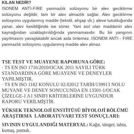
KILAN NEDİR?
ISONEM ANTI-FIRE yanmazlık solüsyonu bir alev geciktirme
solüsyonu değildir, tam bir alev almazlık sağlar. Alev geciktirme
solüsyonu uygulanmış madde (tekstil, ahşap vb.) aleve tutulduğunda
yanar, alev kesildiğinde ise söner. Yani asıl olan maddenin alev
kaynağından uzaklaştırıldığında yanmamasıdır. Bu bir yangının
yayılmasını yavaşlatabilir ancak asla önlemez. ISONEM ANTI - FIRE
yanmazlık solüsyonu uygulanmış madde alev almaz.
TSE TEST VE MUAYENE RAPORUNA GÖRE:
· TS EN ISO 1716:2010/OCAK 2011 SAYILI TÜRK
STANDARDINA GÖRE MUAYENE VE DENEYLER
YAPILMIŞTIR.
· TS EN ISO 1182 KONULU 02.02012 TARİH/139913 NOLU
MUYANE VE DENEY SONUCUNDA EN 13501-1/OCAK
ÇİZELGE-1 A1 SINIFI KRİTERLERİNE UYGUNDUR
RAPORU VERİLMİŞTİR.
YÜKSEK TEKNOLOJİ ENSTİTÜSÜ BİYOLOJİ BÖLÜMÜ
ARAŞTIRMA LABORATUVARI TEST SONUÇLARI:
SIVININ UYGULANDIĞI MATERYAL:
Kağıt, sünger, tahta,
kumaş, pamuk.