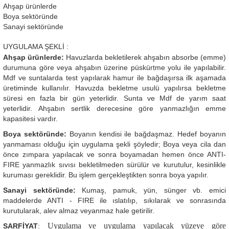
Ahşap ürünlerde
Boya sektöründe
Sanayi sektöründe
UYGULAMA ŞEKLİ :
Ahşap ürünlerde:
Havuzlarda bekletilerek ahşabın absorbe (emme)
durumuna göre veya ahşabın üzerine püskürtme yolu ile yapılabilir.
Mdf ve suntalarda test yapılarak hamur ile bağdaşırsa ilk aşamada
üretiminde kullanılır. Havuzda bekletme usulü yapılırsa bekletme
süresi en fazla bir gün yeterlidir. Sunta ve Mdf de yarım saat
yeterlidir. Ahşabın sertlik derecesine göre yanmazlığın emme
kapasitesi vardır.
Boya sektöründe:
Boyanın kendisi ile bağdaşmaz. Hedef boyanın
yanmaması olduğu için uygulama şekli şöyledir; Boya veya cila dan
önce zımpara yapılacak ve sonra boyamadan hemen önce ANTI-
FIRE yanmazlık sıvısı bekletilmeden sürülür ve kurutulur, kesinlikle
kuruması gereklidir. Bu işlem gerçekleştikten sonra boya yapılır.
Sanayi sektöründe:
Kumaş, pamuk, yün, sünger vb. emici
maddelerde ANTI - FIRE ile ıslatılıp, sıkılarak ve sonrasında
kurutularak, alev almaz veyanmaz hale getirilir.
Uygulama ve uygulama yapılacak yüzeye göre
SARFİYAT
: