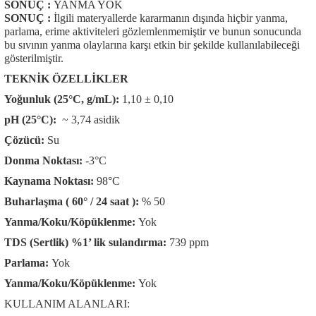
SONUÇ :
YANMA YOK
SONUÇ :
İlgili materyallerde kararmanın dışında hiçbir yanma,
parlama, erime aktiviteleri gözlemlenmemiştir ve bunun sonucunda
bu sıvının yanma olaylarına karşı etkin bir şekilde kullanılabileceği
gösterilmiştir.
TEKNİK ÖZELLİKLER
Yoğunluk (25°C, g/mL):
1,10 ± 0,10
pH (25°C):
~ 3,74 asidik
Çözücü:
Su
Donma Noktası:
-3°C
Kaynama Noktası:
98°C
Buharlaşma ( 60° / 24 saat ):
% 50
Yanma/Koku/Köpüklenme:
Yok
TDS (Sertlik) %1’ lik sulandırma:
739 ppm
Parlama:
Yok
Yanma/Koku/Köpüklenme:
Yok
KULLANIM ALANLARI: