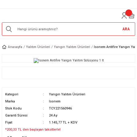
ARA
Anasayfa
Yalıtım Ürünleri
Yangın Yalıtım Ürünleri
Isonem Antifire Yangın Yalı
Kategori
Yangın Yalıtım Ürünleri
Marka
Isonem
Stok Kodu
TCY221560946
Garanti Süresi
24 Ay
Fiyat
1.145,77 TL + KDV
*200,33 TL den başlayan taksitlerle!