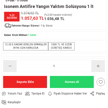
0 Puan - 0 Yorum
Isonem Antifire Yangın Yalıtım Solüsyonu 1 lt
1.374,92 TL
(%2,00 havale indirimi)
%23
1.057,63 TL
İNDİRİM
1.036,48 TL
Tahmini Kargo Süresi:
1 İş Günü
Kalan Stok Miktarı:
1 Adet
12.00 E KADAR VERİLEN SİPARİŞLER
1000 TL VE ÜZERİ
AYNI GÜN KARGODA
ÜCRETSİZ KARGO
Sepete Ekle
Hemen Al
Yorum Yaz
Tavsiye Et
Fiyatı Düşünce Haber Ver
Paylaş
Karşılaştır