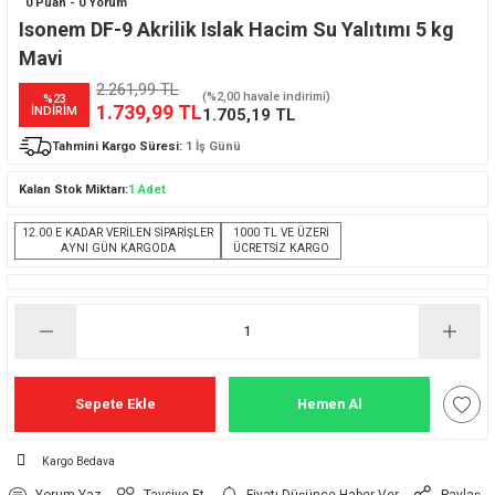
0 Puan - 0 Yorum
Isonem DF-9 Akrilik Islak Hacim Su Yalıtımı 5 kg
Mavi
2.261,99 TL
(%2,00 havale indirimi)
%23
1.739,99 TL
İNDİRİM
1.705,19 TL
Tahmini Kargo Süresi:
1 İş Günü
Kalan Stok Miktarı:
1 Adet
12.00 E KADAR VERİLEN SİPARİŞLER
1000 TL VE ÜZERİ
AYNI GÜN KARGODA
ÜCRETSİZ KARGO
Sepete Ekle
Hemen Al
Kargo Bedava
Yorum Yaz
Tavsiye Et
Fiyatı Düşünce Haber Ver
Paylaş