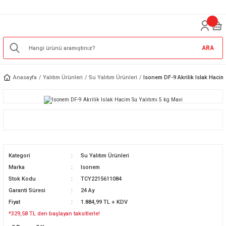
ARA
Anasayfa
Yalıtım Ürünleri
Su Yalıtım Ürünleri
Isonem DF-9 Akrilik Islak Hacim 
Kategori
Su Yalıtım Ürünleri
Marka
Isonem
Stok Kodu
TCY2215611084
Garanti Süresi
24 Ay
Fiyat
1.884,99 TL + KDV
*329,58 TL den başlayan taksitlerle!