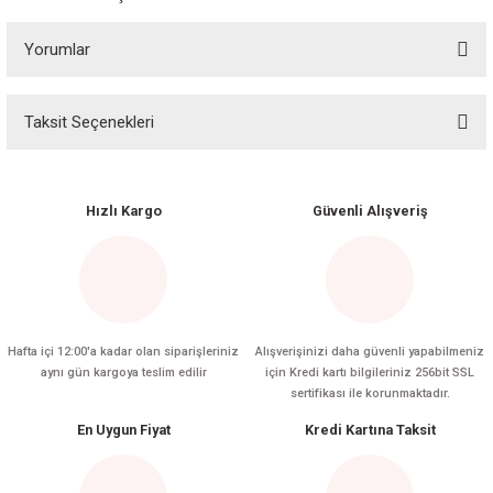
Yorumlar
Taksit Seçenekleri
Bu ürüne ilk yorumu siz yapın!
Yorum Yaz
Hızlı Kargo
Güvenli Alışveriş
Hafta içi 12:00'a kadar olan siparişleriniz
Alışverişinizi daha güvenli yapabilmeniz
aynı gün kargoya teslim edilir
için Kredi kartı bilgileriniz 256bit SSL
sertifikası ile korunmaktadır.
En Uygun Fiyat
Kredi Kartına Taksit