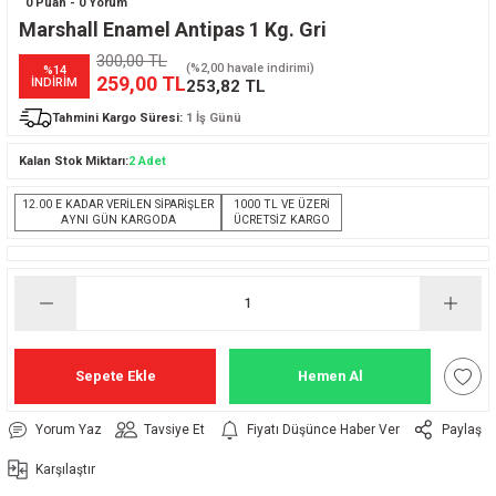
0 Puan - 0 Yorum
Marshall Enamel Antipas 1 Kg. Gri
300,00 TL
(%2,00 havale indirimi)
%14
259,00 TL
İNDİRİM
253,82 TL
Tahmini Kargo Süresi:
1 İş Günü
Kalan Stok Miktarı:
2 Adet
12.00 E KADAR VERİLEN SİPARİŞLER
1000 TL VE ÜZERİ
AYNI GÜN KARGODA
ÜCRETSİZ KARGO
Sepete Ekle
Hemen Al
Yorum Yaz
Tavsiye Et
Fiyatı Düşünce Haber Ver
Paylaş
Karşılaştır