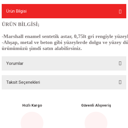
Ürün Bilgisi
ÜRÜN BİLGİSİ;
-Marshall enamel sentetik astar, 0,75lt gri rengiyle yüz
-Ahşap, metal ve beton gibi yüzeylerde dolgu ve yüzey düz
ürünümüzü şimdi satın alabilirsiniz.
Yorumlar
Taksit Seçenekleri
Bu ürüne ilk yorumu siz yapın!
Yorum Yaz
Hızlı Kargo
Güvenli Alışveriş