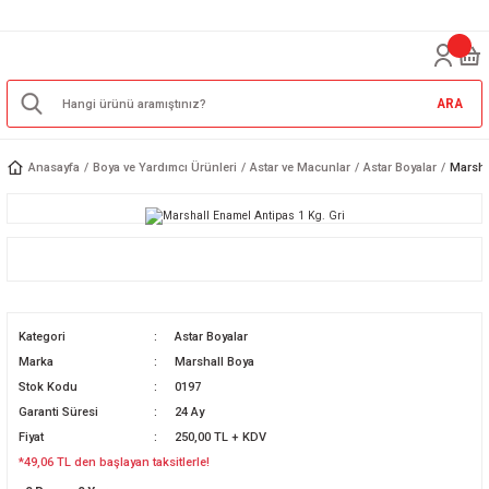
ARA
Anasayfa
Boya ve Yardımcı Ürünleri
Astar ve Macunlar
Astar Boyalar
Marsha
Kategori
Astar Boyalar
Marka
Marshall Boya
Stok Kodu
0197
Garanti Süresi
24 Ay
Fiyat
250,00 TL + KDV
*49,06 TL den başlayan taksitlerle!