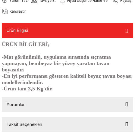
Yorum Yaz
Tavsiye Et
Fiyatı Düşünce Haber Ver
Paylaş
Karşılaştır
Ürün Bilgisi
ÜRÜN BİLGİLERİ;
-Mat görünümlü, uygulama sırasında sıçratma
yapmayan, bembeyaz bir yüzey yaratan tavan
boyasıdır.
-En iyi performansı gösteren kaliteli beyaz tavan boyası
modellerindendir.
-Ürün tam 3,5 Kg'dir.
Yorumlar
Taksit Seçenekleri
Bu ürüne ilk yorumu siz yapın!