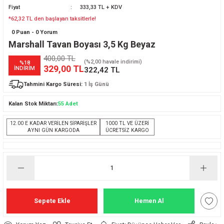
Fiyat
333,33 TL + KDV
*62,32 TL den başlayan taksitlerle!
0 Puan - 0 Yorum
Marshall Tavan Boyası 3,5 Kg Beyaz
400,00 TL
(%2,00 havale indirimi)
%18
329,00 TL
İNDİRİM
322,42 TL
Tahmini Kargo Süresi:
1 İş Günü
Kalan Stok Miktarı:
55 Adet
12.00 E KADAR VERİLEN SİPARİŞLER
1000 TL VE ÜZERİ
AYNI GÜN KARGODA
ÜCRETSİZ KARGO
Sepete Ekle
Hemen Al