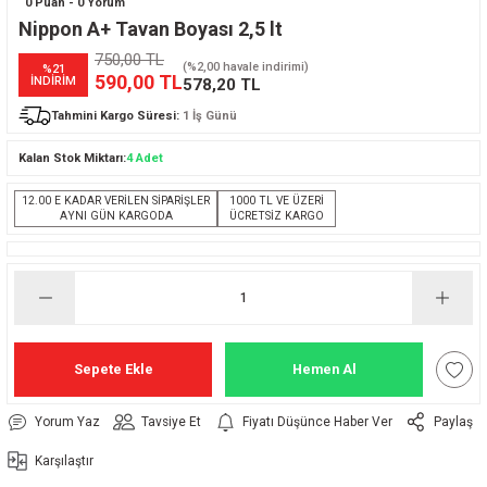
0 Puan - 0 Yorum
Nippon A+ Tavan Boyası 2,5 lt
750,00 TL
(%2,00 havale indirimi)
%21
590,00 TL
İNDİRİM
578,20 TL
Tahmini Kargo Süresi:
1 İş Günü
Kalan Stok Miktarı:
4 Adet
12.00 E KADAR VERİLEN SİPARİŞLER
1000 TL VE ÜZERİ
AYNI GÜN KARGODA
ÜCRETSİZ KARGO
Sepete Ekle
Hemen Al
Yorum Yaz
Tavsiye Et
Fiyatı Düşünce Haber Ver
Paylaş
Karşılaştır