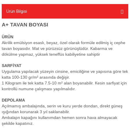
Ürün Bilgisi
A+ TAVAN BOYASI
ÜRÜN
Akrilik emülsiyon esaslı, beyaz, özel olarak formüle edilmiş iç cephe
tavan boyasıdır. Mat ve pürüzsüz görünüşlüdür. Kabarma ve
dökülme yapmaz, yüksek teneffüs kabiliyetine sahiptir
SARFİYAT
Uygulama yapılacak yüzeyin cinsine, emiciliğine ve yapısına göre tek
katta 100-130 gr/m² arasında değişir.
1 Kilogram ile tek katta 7.5-10 m² alan boyanabilir. Kesin sarfiyat için
kontrollü numune çalışması yapılmalıdır.
DEPOLAMA
Açılmamış ambalajında, serin ve kuru yerde dondan, direkt güneş
ışığından korunarak 3 yıl saklanabilir.
Ambalajın kapağını kullanımdan hemen sonra hava almayacak
şekilde kapatınız.