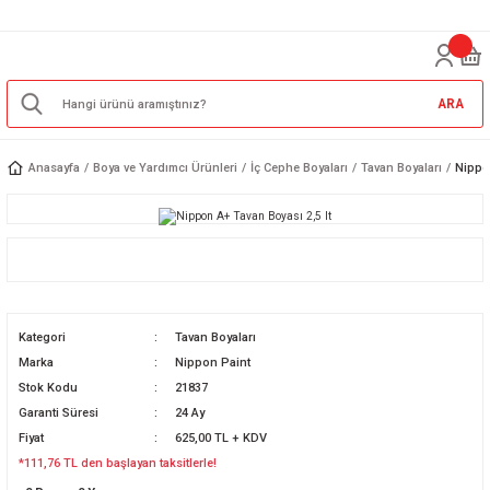
ARA
Anasayfa
Boya ve Yardımcı Ürünleri
İç Cephe Boyaları
Tavan Boyaları
Nippon
Kategori
Tavan Boyaları
Marka
Nippon Paint
Stok Kodu
21837
Garanti Süresi
24 Ay
Fiyat
625,00 TL + KDV
*111,76 TL den başlayan taksitlerle!