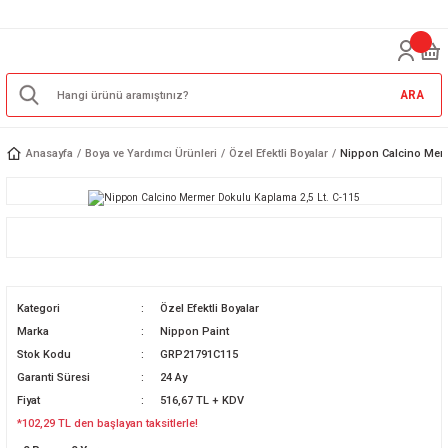
ARA
Anasayfa
Boya ve Yardımcı Ürünleri
Özel Efektli Boyalar
Nippon Calcino Merm
Kategori
Özel Efektli Boyalar
Marka
Nippon Paint
Stok Kodu
GRP21791C115
Garanti Süresi
24 Ay
Fiyat
516,67 TL + KDV
*102,29 TL den başlayan taksitlerle!