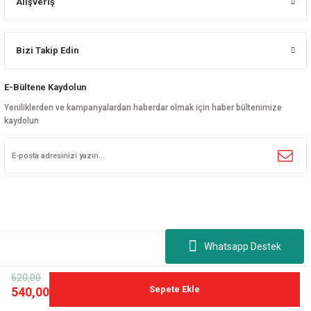
Alışveriş
Bizi Takip Edin
E-Bültene Kaydolun
Yeniliklerden ve kampanyalardan haberdar olmak için haber bültenimize
kaydolun
Whatsapp Destek
620,00
©
nalport.com
| Tüm hakları saklıdır.
Sepete Ekle
540,00
ideasoft
ile
e-