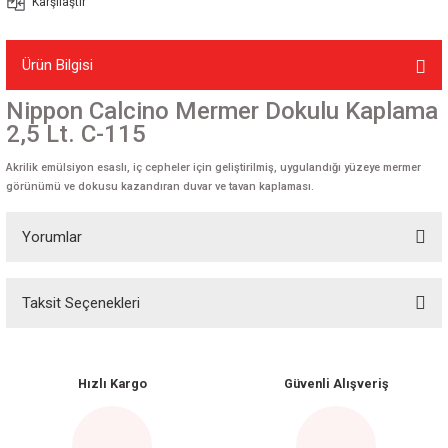
Karşılaştır
Ürün Bilgisi
Nippon Calcino Mermer Dokulu Kaplama
2,5 Lt. C-115
Akrilik emülsiyon esaslı, iç cepheler için geliştirilmiş, uygulandığı yüzeye mermer
görünümü ve dokusu kazandıran duvar ve tavan kaplaması.
Yorumlar
Taksit Seçenekleri
Bu ürüne ilk yorumu siz yapın!
Yorum Yaz
Hızlı Kargo
Güvenli Alışveriş