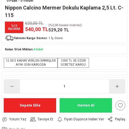
0 Puan - 0 Yorum
Nippon Calcino Mermer Dokulu Kaplama 2,5 Lt. C-
115
620,00 TL
(%2,00 havale indirimi)
%13
540,00 TL
İNDİRİM
529,20 TL
Tahmini Kargo Süresi:
1 İş Günü
Kalan Stok Miktarı:
4 Adet
12.00 E KADAR VERİLEN SİPARİŞLER
1000 TL VE ÜZERİ
AYNI GÜN KARGODA
ÜCRETSİZ KARGO
Sepete Ekle
Hemen Al
Yorum Yaz
Tavsiye Et
Fiyatı Düşünce Haber Ver
Paylaş