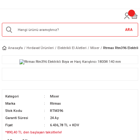
ARA
Anasayfa
Hırdavat Ürünleri
Elektrikli El Aletleri
Mixer
Rtrmax Rtm396 Elektrik
Kategori
Mixer
Marka
Rtrmax
Stok Kodu
RTM396
Garanti Süresi
24 Ay
Fiyat
6.436,78 TL + KDV
*890,40 TL den başlayan taksitlerle!