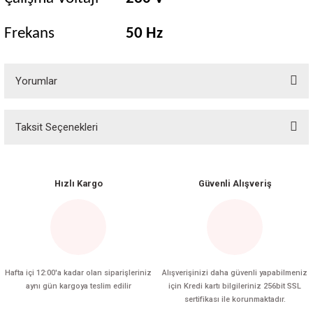
Frekans
50 Hz
Yorumlar
Taksit Seçenekleri
Bu ürüne ilk yorumu siz yapın!
Yorum Yaz
Hızlı Kargo
Güvenli Alışveriş
Hafta içi 12:00'a kadar olan siparişleriniz
Alışverişinizi daha güvenli yapabilmeniz
aynı gün kargoya teslim edilir
için Kredi kartı bilgileriniz 256bit SSL
sertifikası ile korunmaktadır.