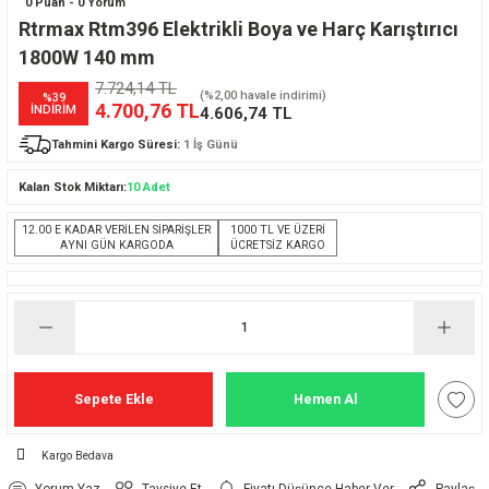
0 Puan - 0 Yorum
Rtrmax Rtm396 Elektrikli Boya ve Harç Karıştırıcı
1800W 140 mm
7.724,14 TL
(%2,00 havale indirimi)
%39
4.700,76 TL
İNDİRİM
4.606,74 TL
Tahmini Kargo Süresi:
1 İş Günü
Kalan Stok Miktarı:
10 Adet
12.00 E KADAR VERİLEN SİPARİŞLER
1000 TL VE ÜZERİ
AYNI GÜN KARGODA
ÜCRETSİZ KARGO
Sepete Ekle
Hemen Al
Kargo Bedava
Yorum Yaz
Tavsiye Et
Fiyatı Düşünce Haber Ver
Paylaş