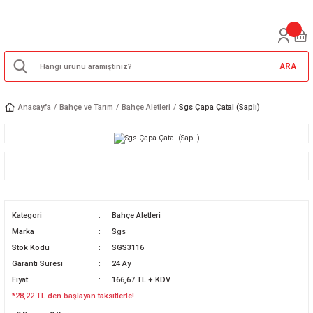
ARA
Anasayfa
Bahçe ve Tarım
Bahçe Aletleri
Sgs Çapa Çatal (Saplı)
Kategori
Bahçe Aletleri
Marka
Sgs
Stok Kodu
SGS3116
Garanti Süresi
24 Ay
Fiyat
166,67 TL + KDV
*28,22 TL den başlayan taksitlerle!