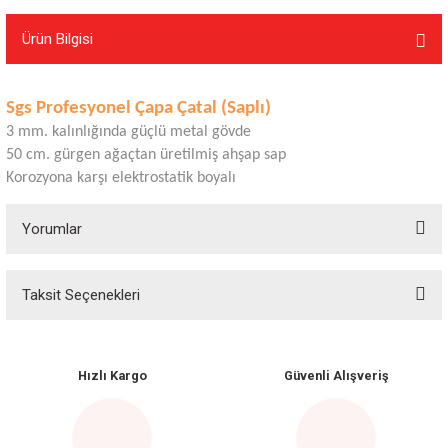
Ürün Bilgisi
Sgs
Profesyonel Çapa Çatal (Saplı)
3 mm. kalınlığında güçlü metal gövde
50 cm. gürgen ağaçtan üretilmiş ahşap sap
Korozyona karşı elektrostatik boyalı
Yorumlar
Taksit Seçenekleri
Bu ürüne ilk yorumu siz yapın!
Yorum Yaz
Hızlı Kargo
Güvenli Alışveriş