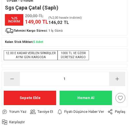
0 Puan - 0 Yorum
Sgs Çapa Çatal (Saplı)
200,00 TL
(%2,00 havale indirimi)
%25
149,00 TL
İNDİRİM
146,02 TL
Tahmini Kargo Süresi:
1 İş Günü
Kalan Stok Miktarı:
5 Adet
12.00 E KADAR VERİLEN SİPARİŞLER
1000 TL VE ÜZERİ
AYNI GÜN KARGODA
ÜCRETSİZ KARGO
Sepete Ekle
Hemen Al
Yorum Yaz
Tavsiye Et
Fiyatı Düşünce Haber Ver
Paylaş
Karşılaştır