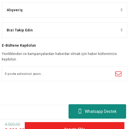
Alışveriş
Bizi Takip Edin
E-Bültene Kaydolun
Yeniliklerden ve kampanyalardan haberdar olmak için haber bültenimize
kaydolun
Whatsapp Destek
4.500,00
©
nalport.com
| Tüm hakları saklıdır.