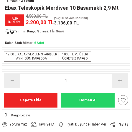
5 Puan - 2 Yorum
Ebax Teleskopik Merdiven 10 Basamaklı 2,9 Mt
4.500,00 TL
(%2,00 havale indirimi)
%29
3.200,00 TL
İNDİRİM
3.136,00 TL
Tahmini Kargo Süresi:
1 İş Günü
Kalan Stok Miktarı:
6 Adet
12.00 E KADAR VERİLEN SİPARİŞLER
1000 TL VE ÜZERİ
AYNI GÜN KARGODA
ÜCRETSİZ KARGO
Sepete Ekle
Hemen Al
Kargo Bedava
Yorum Yaz
Tavsiye Et
Fiyatı Düşünce Haber Ver
Paylaş