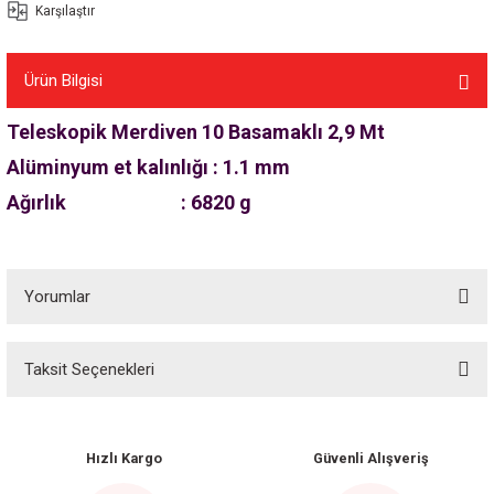
Karşılaştır
Ürün Bilgisi
Teleskopik Merdiven 10 Basamaklı 2,9 Mt
Alüminyum et kalınlığı : 1.1 mm
Ağırlık : 6820 g
Yorumlar
Taksit Seçenekleri
Mükemmel
Hızlı Kargo
Güvenli Alışveriş
Hızlı kargo için teşekkürler Ürün harika kullanışlı çok hafif portatif kuşlanışlı