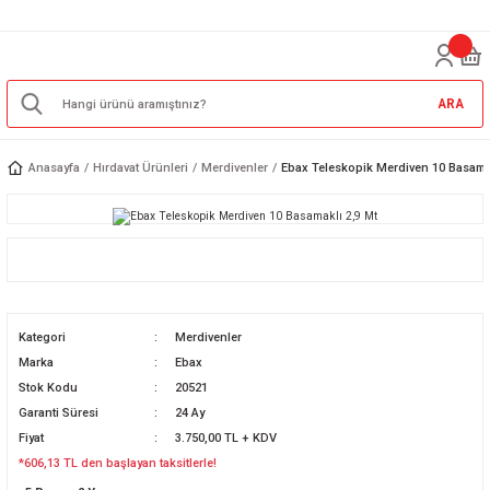
ARA
Anasayfa
Hırdavat Ürünleri
Merdivenler
Ebax Teleskopik Merdiven 10 Basamak
Kategori
Merdivenler
Marka
Ebax
Stok Kodu
20521
Garanti Süresi
24 Ay
Fiyat
3.750,00 TL + KDV
*606,13 TL den başlayan taksitlerle!