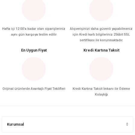
Kürşat ÇALIŞKAN | 18/05/2025
Vade farki
Vade farksiz 3 taksit yaziyor ancak her vadede fark uygulaniyor. Kontrol etmeniz
Hafta içi 12:00'a kadar olan siparişleriniz
Alışverişinizi daha güvenli yapabilmeniz
gerekiyor.
aynı gün kargoya teslim edilir
için Kredi kartı bilgileriniz 256bit SSL
sertifikası ile korunmaktadır.
Gokhan Cifci | 08/09/2024
En Uygun Fiyat
Kredi Kartına Taksit
Yorum Yaz
Orijinal ürünlerde Avantajlı Fiyat Teklifleri
Kredi Kartına Taksit İmkanı ile Ödeme
Kolaylığı
Kurumsal